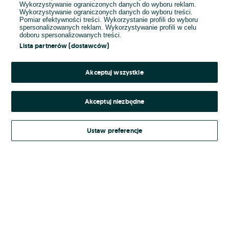
Wykorzystywanie ograniczonych danych do wyboru reklam.
Wykorzystywanie ograniczonych danych do wyboru treści.
Hasło
Pomiar efektywności treści. Wykorzystanie profili do wyboru
spersonalizowanych reklam. Wykorzystywanie profili w celu
doboru spersonalizowanych treści.
Lista partnerów (dostawców)
Nie pamiętasz hasła?
Akceptuj wszystkie
Zaloguj się
Akceptuj niezbędne
Kontynuując za pośrednictwem jednego z dostawców wskazanych powyżej,
Ustaw preferencje
Regulamin serwisu
akceptuję
OLX.pl w jego aktualnym brzmieniu.