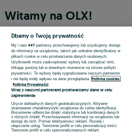
Witamy na OLX!
Dbamy o Twoją prywatność
Kontynuuj przez Facebooka
447
My i nasi
partnerzy przechowujemy lub uzyskujemy dostęp
do informacji na urządzeniu, takich jak unikalne identyfikatory w
Kontynuuj przez konto Apple
plikach cookie w celu przetwarzania danych osobowych.
Użytkownik może zaakceptować wybory lub zarządzać nimi,
klikając poniżej lub w dowolnym momencie na stronie polityki
prywatności. Te wybory będą sygnalizowane naszym partnerom
Kontynuuj przez konto Google
Polityka cookies,
i nie będą miały wpływu na dane przeglądania.
Polityka Prywatności
Wraz z naszymi partnerami przetwarzamy dane w celu
LUB
zapewnienia:
Zaloguj się
Załóż konto
Użycie dokładnych danych geolokalizacyjnych. Aktywne
skanowanie charakterystyki urządzenia do celów identyfikacji.
Rozumienie odbiorców dzięki statystyce lub kombinacji danych
E-mail
z różnych źródeł. Przechowywanie informacji na urządzeniu lub
dostęp do nich. Pomiar efektywności reklam. Rozwój i
ulepszanie usług. Tworzenie profili w celu personalizacji treści.
Tworzenie profili w celu spersonalizowanych reklam.