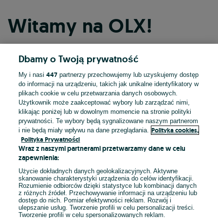
Witamy na OLX!
Dbamy o Twoją prywatność
Kontynuuj przez Facebooka
447
My i nasi
partnerzy przechowujemy lub uzyskujemy dostęp
do informacji na urządzeniu, takich jak unikalne identyfikatory w
Kontynuuj przez konto Apple
plikach cookie w celu przetwarzania danych osobowych.
Użytkownik może zaakceptować wybory lub zarządzać nimi,
klikając poniżej lub w dowolnym momencie na stronie polityki
prywatności. Te wybory będą sygnalizowane naszym partnerom
Kontynuuj przez konto Google
Polityka cookies,
i nie będą miały wpływu na dane przeglądania.
Polityka Prywatności
Wraz z naszymi partnerami przetwarzamy dane w celu
LUB
zapewnienia:
Zaloguj się
Załóż konto
Użycie dokładnych danych geolokalizacyjnych. Aktywne
skanowanie charakterystyki urządzenia do celów identyfikacji.
Rozumienie odbiorców dzięki statystyce lub kombinacji danych
E-mail
z różnych źródeł. Przechowywanie informacji na urządzeniu lub
dostęp do nich. Pomiar efektywności reklam. Rozwój i
ulepszanie usług. Tworzenie profili w celu personalizacji treści.
Tworzenie profili w celu spersonalizowanych reklam.