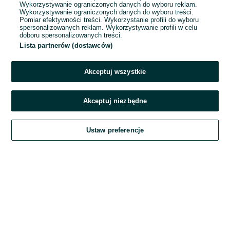
Wykorzystywanie ograniczonych danych do wyboru reklam.
Wykorzystywanie ograniczonych danych do wyboru treści.
Hasło
Pomiar efektywności treści. Wykorzystanie profili do wyboru
spersonalizowanych reklam. Wykorzystywanie profili w celu
doboru spersonalizowanych treści.
Lista partnerów (dostawców)
Nie pamiętasz hasła?
Akceptuj wszystkie
Zaloguj się
Akceptuj niezbędne
Kontynuując za pośrednictwem jednego z dostawców wskazanych powyżej,
Ustaw preferencje
akceptuję
Regulamin serwisu
OLX.pl w jego aktualnym brzmieniu.