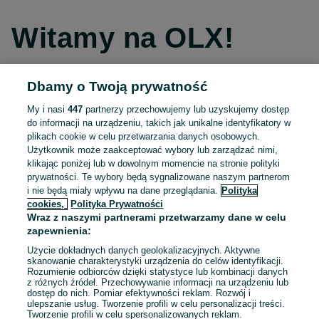
Witamy na OLX!
Dbamy o Twoją prywatność
Kontynuuj przez Facebooka
My i nasi
447
partnerzy przechowujemy lub uzyskujemy dostęp
do informacji na urządzeniu, takich jak unikalne identyfikatory w
Kontynuuj przez konto Apple
plikach cookie w celu przetwarzania danych osobowych.
Użytkownik może zaakceptować wybory lub zarządzać nimi,
klikając poniżej lub w dowolnym momencie na stronie polityki
prywatności. Te wybory będą sygnalizowane naszym partnerom
Kontynuuj przez konto Google
i nie będą miały wpływu na dane przeglądania.
Polityka
cookies,
Polityka Prywatności
Wraz z naszymi partnerami przetwarzamy dane w celu
LUB
zapewnienia:
Zaloguj się
Załóż konto
Użycie dokładnych danych geolokalizacyjnych. Aktywne
skanowanie charakterystyki urządzenia do celów identyfikacji.
Rozumienie odbiorców dzięki statystyce lub kombinacji danych
E-mail
z różnych źródeł. Przechowywanie informacji na urządzeniu lub
dostęp do nich. Pomiar efektywności reklam. Rozwój i
ulepszanie usług. Tworzenie profili w celu personalizacji treści.
Tworzenie profili w celu spersonalizowanych reklam.