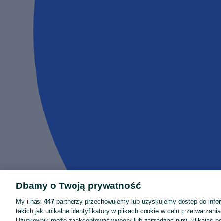
Dbamy o Twoją prywatność
My i nasi
447
partnerzy przechowujemy lub uzyskujemy dostęp do infor
takich jak unikalne identyfikatory w plikach cookie w celu przetwarzan
Użytkownik może zaakceptować wybory lub zarządzać nimi, klikając po