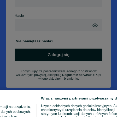
Hasło
Nie pamiętasz hasła?
Zaloguj się
Kontynuując za pośrednictwem jednego z dostawców
wskazanych powyżej, akceptuję
Regulamin serwisu
OLX.pl
w jego aktualnym brzmieniu.
Wraz z naszymi partnerami przetwarzamy d
Użycie dokładnych danych geolokalizacyjnych. A
macji na urządzeniu,
charakterystyki urządzenia do celów identyfikacji
ia danych osobowych.
statystyce lub kombinacji danych z różnych źróde
niżej lub w