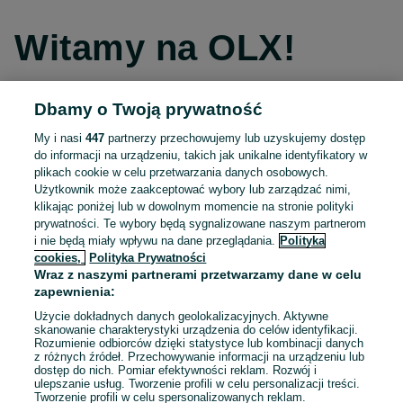
Witamy na OLX!
Dbamy o Twoją prywatność
Kontynuuj przez Facebooka
My i nasi
447
partnerzy przechowujemy lub uzyskujemy dostęp
do informacji na urządzeniu, takich jak unikalne identyfikatory w
Kontynuuj przez konto Apple
plikach cookie w celu przetwarzania danych osobowych.
Użytkownik może zaakceptować wybory lub zarządzać nimi,
klikając poniżej lub w dowolnym momencie na stronie polityki
prywatności. Te wybory będą sygnalizowane naszym partnerom
Kontynuuj przez konto Google
i nie będą miały wpływu na dane przeglądania.
Polityka
cookies,
Polityka Prywatności
Wraz z naszymi partnerami przetwarzamy dane w celu
LUB
zapewnienia:
Zaloguj się
Załóż konto
Użycie dokładnych danych geolokalizacyjnych. Aktywne
skanowanie charakterystyki urządzenia do celów identyfikacji.
Rozumienie odbiorców dzięki statystyce lub kombinacji danych
E-mail
z różnych źródeł. Przechowywanie informacji na urządzeniu lub
dostęp do nich. Pomiar efektywności reklam. Rozwój i
ulepszanie usług. Tworzenie profili w celu personalizacji treści.
Tworzenie profili w celu spersonalizowanych reklam.