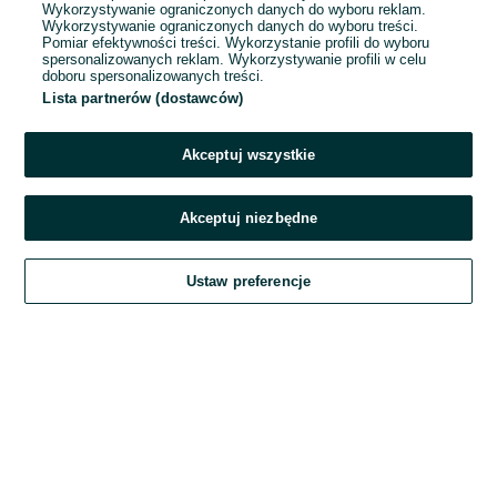
Wykorzystywanie ograniczonych danych do wyboru reklam.
Wykorzystywanie ograniczonych danych do wyboru treści.
Hasło
Pomiar efektywności treści. Wykorzystanie profili do wyboru
spersonalizowanych reklam. Wykorzystywanie profili w celu
doboru spersonalizowanych treści.
Lista partnerów (dostawców)
Nie pamiętasz hasła?
Akceptuj wszystkie
Zaloguj się
Akceptuj niezbędne
Kontynuując za pośrednictwem jednego z dostawców wskazanych powyżej,
Ustaw preferencje
akceptuję
Regulamin serwisu
OLX.pl w jego aktualnym brzmieniu.