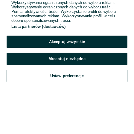
Wykorzystywanie ograniczonych danych do wyboru reklam.
Wykorzystywanie ograniczonych danych do wyboru treści.
Hasło
Pomiar efektywności treści. Wykorzystanie profili do wyboru
spersonalizowanych reklam. Wykorzystywanie profili w celu
doboru spersonalizowanych treści.
Lista partnerów (dostawców)
Nie pamiętasz hasła?
Akceptuj wszystkie
Zaloguj się
Akceptuj niezbędne
Kontynuując za pośrednictwem jednego z dostawców wskazanych powyżej,
Ustaw preferencje
akceptuję
Regulamin serwisu
OLX.pl w jego aktualnym brzmieniu.