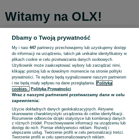
Witamy na OLX!
Dbamy o Twoją prywatność
Kontynuuj przez Facebooka
My i nasi
447
partnerzy przechowujemy lub uzyskujemy dostęp
do informacji na urządzeniu, takich jak unikalne identyfikatory w
Kontynuuj przez konto Apple
plikach cookie w celu przetwarzania danych osobowych.
Użytkownik może zaakceptować wybory lub zarządzać nimi,
klikając poniżej lub w dowolnym momencie na stronie polityki
prywatności. Te wybory będą sygnalizowane naszym partnerom
Kontynuuj przez konto Google
i nie będą miały wpływu na dane przeglądania.
Polityka
cookies,
Polityka Prywatności
Wraz z naszymi partnerami przetwarzamy dane w celu
LUB
zapewnienia:
Zaloguj się
Załóż konto
Użycie dokładnych danych geolokalizacyjnych. Aktywne
skanowanie charakterystyki urządzenia do celów identyfikacji.
Rozumienie odbiorców dzięki statystyce lub kombinacji danych
E-mail
z różnych źródeł. Przechowywanie informacji na urządzeniu lub
dostęp do nich. Pomiar efektywności reklam. Rozwój i
ulepszanie usług. Tworzenie profili w celu personalizacji treści.
Tworzenie profili w celu spersonalizowanych reklam.