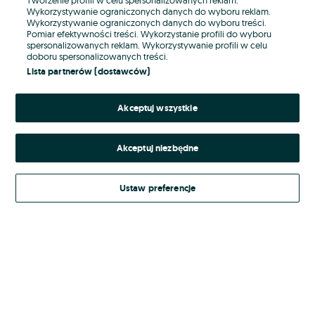
Wykorzystywanie ograniczonych danych do wyboru reklam.
Wykorzystywanie ograniczonych danych do wyboru treści.
Hasło
Pomiar efektywności treści. Wykorzystanie profili do wyboru
spersonalizowanych reklam. Wykorzystywanie profili w celu
doboru spersonalizowanych treści.
Lista partnerów (dostawców)
Nie pamiętasz hasła?
Akceptuj wszystkie
Zaloguj się
Akceptuj niezbędne
Kontynuując za pośrednictwem jednego z dostawców wskazanych powyżej,
akceptuję
Regulamin serwisu
OLX.pl w jego aktualnym brzmieniu.
Ustaw preferencje