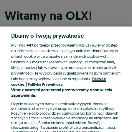
Witamy na OLX!
Dbamy o Twoją prywatność
Kontynuuj przez Facebooka
My i nasi
447
partnerzy przechowujemy lub uzyskujemy dostęp
do informacji na urządzeniu, takich jak unikalne identyfikatory w
Kontynuuj przez konto Apple
plikach cookie w celu przetwarzania danych osobowych.
Użytkownik może zaakceptować wybory lub zarządzać nimi,
klikając poniżej lub w dowolnym momencie na stronie polityki
prywatności. Te wybory będą sygnalizowane naszym partnerom
Kontynuuj przez konto Google
i nie będą miały wpływu na dane przeglądania.
Polityka
cookies,
Polityka Prywatności
Wraz z naszymi partnerami przetwarzamy dane w celu
LUB
zapewnienia:
Zaloguj się
Załóż konto
Użycie dokładnych danych geolokalizacyjnych. Aktywne
skanowanie charakterystyki urządzenia do celów identyfikacji.
Rozumienie odbiorców dzięki statystyce lub kombinacji danych
E-mail
z różnych źródeł. Przechowywanie informacji na urządzeniu lub
dostęp do nich. Pomiar efektywności reklam. Rozwój i
ulepszanie usług. Tworzenie profili w celu personalizacji treści.
Tworzenie profili w celu spersonalizowanych reklam.