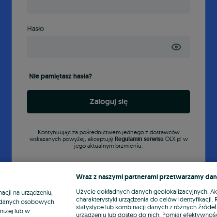
Hasło
Nie pamiętasz hasła?
Zaloguj się
Kontynuując za pośrednictwem jednego z dostawców
wskazanych powyżej, akceptuję
Regulamin serwisu
OLX.pl w
jego aktualnym brzmieniu.
Wraz z naszymi partnerami przetwarzamy dan
Użycie dokładnych danych geolokalizacyjnych. A
cji na urządzeniu,
charakterystyki urządzenia do celów identyfikacji
ia danych osobowych.
statystyce lub kombinacji danych z różnych źróde
niżej lub w
urządzeniu lub dostęp do nich. Pomiar efektywnośc