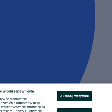
e w celu zapewnienia:
Akceptuj wszystkie
ktywne skanowanie
. Rozumienie odbiorców dzięki
ł. Przechowywanie informacji na
i reklam. Rozwój i ulepszanie