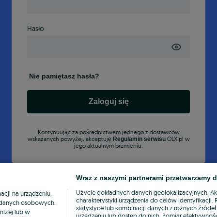
Hasło
Nie pamiętasz hasła?
Zaloguj się
Kontynuując za pośrednictwem jednego z dostawców
wskazanych powyżej, akceptuję
OLX.pl w
Regulamin serwisu
jego aktualnym brzmieniu.
Wraz z naszymi partnerami przetwarzamy d
Użycie dokładnych danych geolokalizacyjnych. A
cji na urządzeniu,
charakterystyki urządzenia do celów identyfikacji
ia danych osobowych.
statystyce lub kombinacji danych z różnych źróde
niżej lub w
urządzeniu lub dostęp do nich. Pomiar efektywnośc