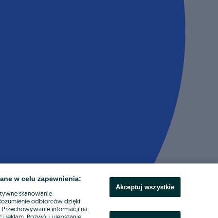
ane w celu zapewnienia:
Akceptuj wszystkie
ktywne skanowanie
. Rozumienie odbiorców dzięki
ł. Przechowywanie informacji na
i reklam. Rozwój i ulepszanie