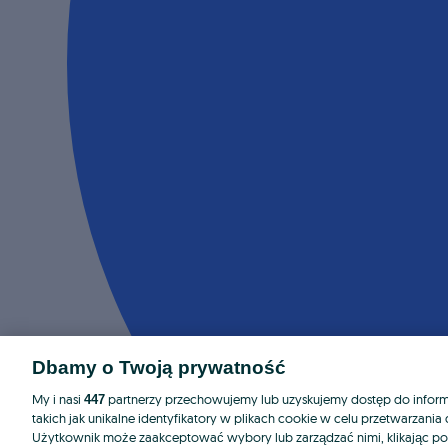
Dbamy o Twoją prywatność
My i nasi
partnerzy przechowujemy lub uzyskujemy dostęp do informa
447
takich jak unikalne identyfikatory w plikach cookie w celu przetwarzan
Użytkownik może zaakceptować wybory lub zarządzać nimi, klikając po