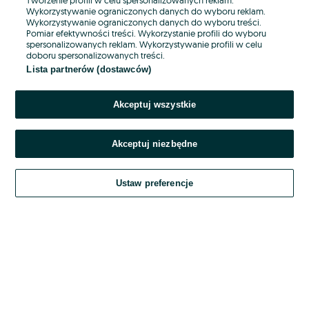
Wykorzystywanie ograniczonych danych do wyboru reklam.
Wykorzystywanie ograniczonych danych do wyboru treści.
Hasło
Pomiar efektywności treści. Wykorzystanie profili do wyboru
spersonalizowanych reklam. Wykorzystywanie profili w celu
doboru spersonalizowanych treści.
Lista partnerów (dostawców)
Nie pamiętasz hasła?
Akceptuj wszystkie
Zaloguj się
Akceptuj niezbędne
Kontynuując za pośrednictwem jednego z dostawców wskazanych powyżej,
akceptuję
OLX.pl w jego aktualnym brzmieniu.
Ustaw preferencje
Regulamin serwisu