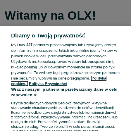
Witamy na OLX!
Dbamy o Twoją prywatność
Kontynuuj przez Facebooka
My i nasi
partnerzy przechowujemy lub uzyskujemy dostęp
447
do informacji na urządzeniu, takich jak unikalne identyfikatory w
Kontynuuj przez konto Apple
plikach cookie w celu przetwarzania danych osobowych.
Użytkownik może zaakceptować wybory lub zarządzać nimi,
klikając poniżej lub w dowolnym momencie na stronie polityki
prywatności. Te wybory będą sygnalizowane naszym partnerom
Kontynuuj przez konto Google
i nie będą miały wpływu na dane przeglądania.
Polityka
cookies,
Polityka Prywatności
Wraz z naszymi partnerami przetwarzamy dane w celu
LUB
zapewnienia:
Zaloguj się
Załóż konto
Użycie dokładnych danych geolokalizacyjnych. Aktywne
skanowanie charakterystyki urządzenia do celów identyfikacji.
Rozumienie odbiorców dzięki statystyce lub kombinacji danych
E-mail
z różnych źródeł. Przechowywanie informacji na urządzeniu lub
dostęp do nich. Pomiar efektywności reklam. Rozwój i
ulepszanie usług. Tworzenie profili w celu personalizacji treści.
Tworzenie profili w celu spersonalizowanych reklam.