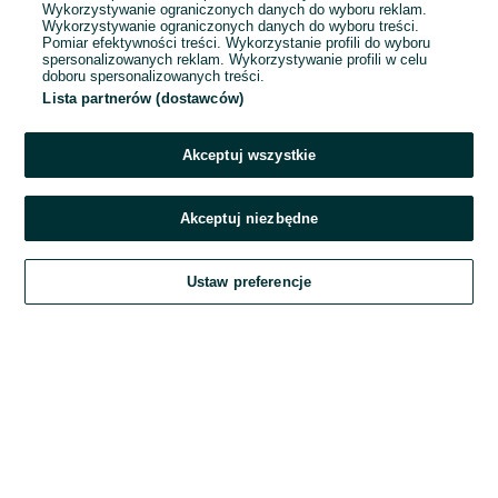
Wykorzystywanie ograniczonych danych do wyboru reklam.
Wykorzystywanie ograniczonych danych do wyboru treści.
Hasło
Pomiar efektywności treści. Wykorzystanie profili do wyboru
spersonalizowanych reklam. Wykorzystywanie profili w celu
doboru spersonalizowanych treści.
Lista partnerów (dostawców)
Nie pamiętasz hasła?
Akceptuj wszystkie
Zaloguj się
Akceptuj niezbędne
Kontynuując za pośrednictwem jednego z dostawców wskazanych powyżej,
Ustaw preferencje
akceptuję
Regulamin serwisu
OLX.pl w jego aktualnym brzmieniu.