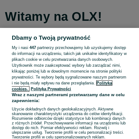
Witamy na OLX!
Dbamy o Twoją prywatność
Kontynuuj przez Facebooka
My i nasi
447
partnerzy przechowujemy lub uzyskujemy dostęp
do informacji na urządzeniu, takich jak unikalne identyfikatory w
Kontynuuj przez konto Apple
plikach cookie w celu przetwarzania danych osobowych.
Użytkownik może zaakceptować wybory lub zarządzać nimi,
klikając poniżej lub w dowolnym momencie na stronie polityki
prywatności. Te wybory będą sygnalizowane naszym partnerom
Kontynuuj przez konto Google
i nie będą miały wpływu na dane przeglądania.
Polityka
cookies,
Polityka Prywatności
Wraz z naszymi partnerami przetwarzamy dane w celu
LUB
zapewnienia:
Zaloguj się
Załóż konto
Użycie dokładnych danych geolokalizacyjnych. Aktywne
skanowanie charakterystyki urządzenia do celów identyfikacji.
Rozumienie odbiorców dzięki statystyce lub kombinacji danych
E-mail
z różnych źródeł. Przechowywanie informacji na urządzeniu lub
dostęp do nich. Pomiar efektywności reklam. Rozwój i
ulepszanie usług. Tworzenie profili w celu personalizacji treści.
Tworzenie profili w celu spersonalizowanych reklam.