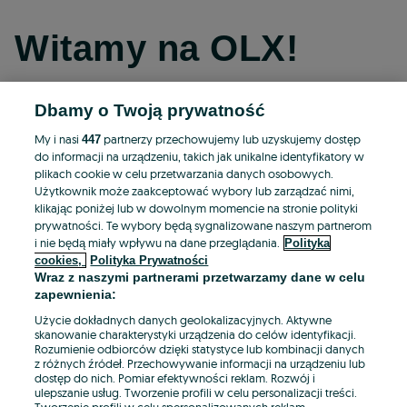
Witamy na OLX!
Dbamy o Twoją prywatność
Kontynuuj przez Facebooka
My i nasi
partnerzy przechowujemy lub uzyskujemy dostęp
447
do informacji na urządzeniu, takich jak unikalne identyfikatory w
Kontynuuj przez konto Apple
plikach cookie w celu przetwarzania danych osobowych.
Użytkownik może zaakceptować wybory lub zarządzać nimi,
klikając poniżej lub w dowolnym momencie na stronie polityki
prywatności. Te wybory będą sygnalizowane naszym partnerom
Kontynuuj przez konto Google
i nie będą miały wpływu na dane przeglądania.
Polityka
cookies,
Polityka Prywatności
Wraz z naszymi partnerami przetwarzamy dane w celu
LUB
zapewnienia:
Zaloguj się
Załóż konto
Użycie dokładnych danych geolokalizacyjnych. Aktywne
skanowanie charakterystyki urządzenia do celów identyfikacji.
Rozumienie odbiorców dzięki statystyce lub kombinacji danych
E-mail
z różnych źródeł. Przechowywanie informacji na urządzeniu lub
dostęp do nich. Pomiar efektywności reklam. Rozwój i
ulepszanie usług. Tworzenie profili w celu personalizacji treści.
Tworzenie profili w celu spersonalizowanych reklam.