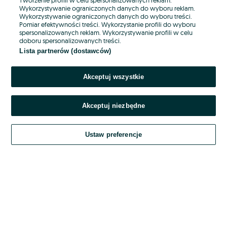
Wykorzystywanie ograniczonych danych do wyboru reklam.
Wykorzystywanie ograniczonych danych do wyboru treści.
Hasło
Pomiar efektywności treści. Wykorzystanie profili do wyboru
spersonalizowanych reklam. Wykorzystywanie profili w celu
doboru spersonalizowanych treści.
Lista partnerów (dostawców)
Nie pamiętasz hasła?
Akceptuj wszystkie
Zaloguj się
Akceptuj niezbędne
Kontynuując za pośrednictwem jednego z dostawców wskazanych powyżej,
akceptuję
OLX.pl w jego aktualnym brzmieniu.
Ustaw preferencje
Regulamin serwisu