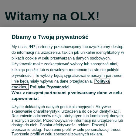
Witamy na OLX!
Dbamy o Twoją prywatność
Kontynuuj przez Facebooka
My i nasi
447
partnerzy przechowujemy lub uzyskujemy dostęp
do informacji na urządzeniu, takich jak unikalne identyfikatory w
Kontynuuj przez konto Apple
plikach cookie w celu przetwarzania danych osobowych.
Użytkownik może zaakceptować wybory lub zarządzać nimi,
klikając poniżej lub w dowolnym momencie na stronie polityki
prywatności. Te wybory będą sygnalizowane naszym partnerom
Kontynuuj przez konto Google
i nie będą miały wpływu na dane przeglądania.
Polityka
cookies,
Polityka Prywatności
Wraz z naszymi partnerami przetwarzamy dane w celu
LUB
zapewnienia:
Zaloguj się
Załóż konto
Użycie dokładnych danych geolokalizacyjnych. Aktywne
skanowanie charakterystyki urządzenia do celów identyfikacji.
Rozumienie odbiorców dzięki statystyce lub kombinacji danych
E-mail
z różnych źródeł. Przechowywanie informacji na urządzeniu lub
dostęp do nich. Pomiar efektywności reklam. Rozwój i
ulepszanie usług. Tworzenie profili w celu personalizacji treści.
Tworzenie profili w celu spersonalizowanych reklam.