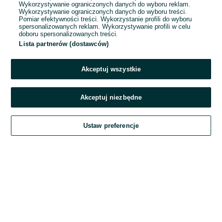
Wykorzystywanie ograniczonych danych do wyboru reklam.
Wykorzystywanie ograniczonych danych do wyboru treści.
Hasło
Pomiar efektywności treści. Wykorzystanie profili do wyboru
spersonalizowanych reklam. Wykorzystywanie profili w celu
doboru spersonalizowanych treści.
Lista partnerów (dostawców)
Nie pamiętasz hasła?
Akceptuj wszystkie
Zaloguj się
Akceptuj niezbędne
Kontynuując za pośrednictwem jednego z dostawców wskazanych powyżej,
Ustaw preferencje
akceptuję
Regulamin serwisu
OLX.pl w jego aktualnym brzmieniu.