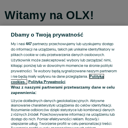
Witamy na OLX!
Dbamy o Twoją prywatność
Kontynuuj przez Facebooka
My i nasi
partnerzy przechowujemy lub uzyskujemy dostęp
447
do informacji na urządzeniu, takich jak unikalne identyfikatory w
Kontynuuj przez konto Apple
plikach cookie w celu przetwarzania danych osobowych.
Użytkownik może zaakceptować wybory lub zarządzać nimi,
klikając poniżej lub w dowolnym momencie na stronie polityki
prywatności. Te wybory będą sygnalizowane naszym partnerom
Kontynuuj przez konto Google
i nie będą miały wpływu na dane przeglądania.
Polityka
cookies,
Polityka Prywatności
Wraz z naszymi partnerami przetwarzamy dane w celu
LUB
zapewnienia:
Zaloguj się
Załóż konto
Użycie dokładnych danych geolokalizacyjnych. Aktywne
skanowanie charakterystyki urządzenia do celów identyfikacji.
Rozumienie odbiorców dzięki statystyce lub kombinacji danych
E-mail
z różnych źródeł. Przechowywanie informacji na urządzeniu lub
dostęp do nich. Pomiar efektywności reklam. Rozwój i
ulepszanie usług. Tworzenie profili w celu personalizacji treści.
Tworzenie profili w celu spersonalizowanych reklam.