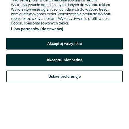
Wykorzystywanie ograniczonych danych do wyboru reklam.
Wykorzystywanie ograniczonych danych do wyboru treści.
Hasło
Pomiar efektywności treści. Wykorzystanie profili do wyboru
spersonalizowanych reklam. Wykorzystywanie profili w celu
doboru spersonalizowanych treści.
Lista partnerów (dostawców)
Nie pamiętasz hasła?
Akceptuj wszystkie
Zaloguj się
Akceptuj niezbędne
Kontynuując za pośrednictwem jednego z dostawców wskazanych powyżej,
akceptuję
OLX.pl w jego aktualnym brzmieniu.
Ustaw preferencje
Regulamin serwisu