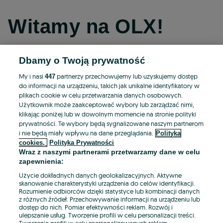
Witamy na OLX!
Dbamy o Twoją prywatność
Kontynuuj przez Facebooka
My i nasi
partnerzy przechowujemy lub uzyskujemy dostęp
447
do informacji na urządzeniu, takich jak unikalne identyfikatory w
Kontynuuj przez konto Apple
plikach cookie w celu przetwarzania danych osobowych.
Użytkownik może zaakceptować wybory lub zarządzać nimi,
klikając poniżej lub w dowolnym momencie na stronie polityki
prywatności. Te wybory będą sygnalizowane naszym partnerom
Kontynuuj przez konto Google
i nie będą miały wpływu na dane przeglądania.
Polityka
cookies,
Polityka Prywatności
Wraz z naszymi partnerami przetwarzamy dane w celu
LUB
zapewnienia:
Zaloguj się
Załóż konto
Użycie dokładnych danych geolokalizacyjnych. Aktywne
skanowanie charakterystyki urządzenia do celów identyfikacji.
Rozumienie odbiorców dzięki statystyce lub kombinacji danych
E-mail
z różnych źródeł. Przechowywanie informacji na urządzeniu lub
dostęp do nich. Pomiar efektywności reklam. Rozwój i
ulepszanie usług. Tworzenie profili w celu personalizacji treści.
Tworzenie profili w celu spersonalizowanych reklam.