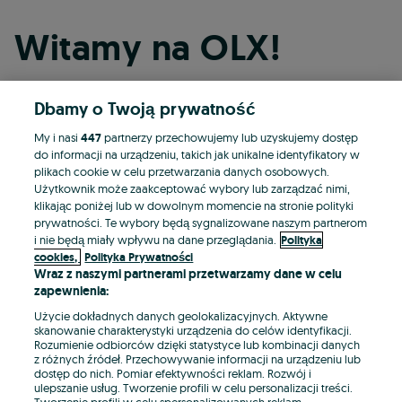
Witamy na OLX!
Dbamy o Twoją prywatność
Kontynuuj przez Facebooka
My i nasi
447
partnerzy przechowujemy lub uzyskujemy dostęp
do informacji na urządzeniu, takich jak unikalne identyfikatory w
Kontynuuj przez konto Apple
plikach cookie w celu przetwarzania danych osobowych.
Użytkownik może zaakceptować wybory lub zarządzać nimi,
klikając poniżej lub w dowolnym momencie na stronie polityki
prywatności. Te wybory będą sygnalizowane naszym partnerom
Kontynuuj przez konto Google
i nie będą miały wpływu na dane przeglądania.
Polityka
cookies,
Polityka Prywatności
Wraz z naszymi partnerami przetwarzamy dane w celu
LUB
zapewnienia:
Zaloguj się
Załóż konto
Użycie dokładnych danych geolokalizacyjnych. Aktywne
skanowanie charakterystyki urządzenia do celów identyfikacji.
Rozumienie odbiorców dzięki statystyce lub kombinacji danych
E-mail
z różnych źródeł. Przechowywanie informacji na urządzeniu lub
dostęp do nich. Pomiar efektywności reklam. Rozwój i
ulepszanie usług. Tworzenie profili w celu personalizacji treści.
Tworzenie profili w celu spersonalizowanych reklam.