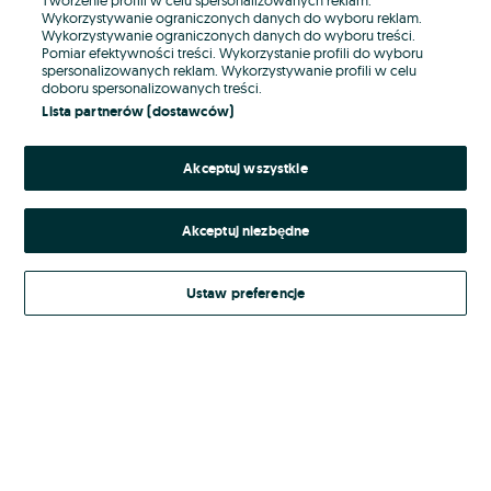
Wykorzystywanie ograniczonych danych do wyboru reklam.
Wykorzystywanie ograniczonych danych do wyboru treści.
Hasło
Pomiar efektywności treści. Wykorzystanie profili do wyboru
spersonalizowanych reklam. Wykorzystywanie profili w celu
doboru spersonalizowanych treści.
Lista partnerów (dostawców)
Nie pamiętasz hasła?
Akceptuj wszystkie
Zaloguj się
Akceptuj niezbędne
Kontynuując za pośrednictwem jednego z dostawców wskazanych powyżej,
akceptuję
Regulamin serwisu
OLX.pl w jego aktualnym brzmieniu.
Ustaw preferencje