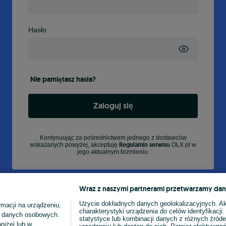
Hasło
Nie pamiętasz hasła?
Zaloguj się
Kontynuując za pośrednictwem jednego z dostawców
Regulamin serwisu
wskazanych powyżej, akceptuję
OLX.pl w
jego aktualnym brzmieniu.
Wraz z naszymi partnerami przetwarzamy dan
Użycie dokładnych danych geolokalizacyjnych. A
macji na urządzeniu,
charakterystyki urządzenia do celów identyfikacji
ia danych osobowych.
statystyce lub kombinacji danych z różnych źróde
niżej lub w