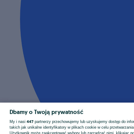
Dbamy o Twoją prywatność
447
My i nasi
partnerzy przechowujemy lub uzyskujemy dostęp do infor
takich jak unikalne identyfikatory w plikach cookie w celu przetwarzan
Użytkownik może zaakceptować wybory lub zarządzać nimi, klikając po