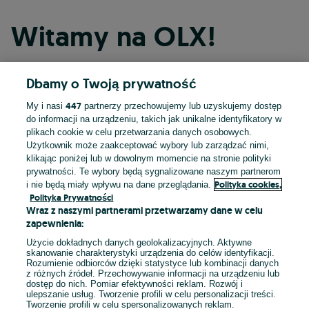
Witamy na OLX!
Dbamy o Twoją prywatność
Kontynuuj przez Facebooka
447
My i nasi
partnerzy przechowujemy lub uzyskujemy dostęp
do informacji na urządzeniu, takich jak unikalne identyfikatory w
Kontynuuj przez konto Apple
plikach cookie w celu przetwarzania danych osobowych.
Użytkownik może zaakceptować wybory lub zarządzać nimi,
klikając poniżej lub w dowolnym momencie na stronie polityki
prywatności. Te wybory będą sygnalizowane naszym partnerom
Kontynuuj przez konto Google
Polityka cookies,
i nie będą miały wpływu na dane przeglądania.
Polityka Prywatności
Wraz z naszymi partnerami przetwarzamy dane w celu
LUB
zapewnienia:
Zaloguj się
Załóż konto
Użycie dokładnych danych geolokalizacyjnych. Aktywne
skanowanie charakterystyki urządzenia do celów identyfikacji.
Rozumienie odbiorców dzięki statystyce lub kombinacji danych
E-mail
z różnych źródeł. Przechowywanie informacji na urządzeniu lub
dostęp do nich. Pomiar efektywności reklam. Rozwój i
ulepszanie usług. Tworzenie profili w celu personalizacji treści.
Tworzenie profili w celu spersonalizowanych reklam.