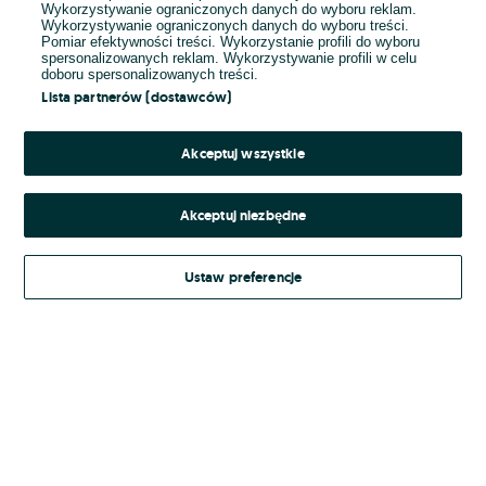
Wykorzystywanie ograniczonych danych do wyboru reklam.
Wykorzystywanie ograniczonych danych do wyboru treści.
Hasło
Pomiar efektywności treści. Wykorzystanie profili do wyboru
spersonalizowanych reklam. Wykorzystywanie profili w celu
doboru spersonalizowanych treści.
Lista partnerów (dostawców)
Nie pamiętasz hasła?
Akceptuj wszystkie
Zaloguj się
Akceptuj niezbędne
Kontynuując za pośrednictwem jednego z dostawców wskazanych powyżej,
Ustaw preferencje
Regulamin serwisu
akceptuję
OLX.pl w jego aktualnym brzmieniu.