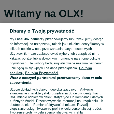
Witamy na OLX!
Dbamy o Twoją prywatność
Kontynuuj przez Facebooka
My i nasi
447
partnerzy przechowujemy lub uzyskujemy dostęp
do informacji na urządzeniu, takich jak unikalne identyfikatory w
Kontynuuj przez konto Apple
plikach cookie w celu przetwarzania danych osobowych.
Użytkownik może zaakceptować wybory lub zarządzać nimi,
klikając poniżej lub w dowolnym momencie na stronie polityki
prywatności. Te wybory będą sygnalizowane naszym partnerom
Kontynuuj przez konto Google
i nie będą miały wpływu na dane przeglądania.
Polityka
cookies,
Polityka Prywatności
Wraz z naszymi partnerami przetwarzamy dane w celu
LUB
zapewnienia:
Zaloguj się
Załóż konto
Użycie dokładnych danych geolokalizacyjnych. Aktywne
skanowanie charakterystyki urządzenia do celów identyfikacji.
Rozumienie odbiorców dzięki statystyce lub kombinacji danych
E-mail
z różnych źródeł. Przechowywanie informacji na urządzeniu lub
dostęp do nich. Pomiar efektywności reklam. Rozwój i
ulepszanie usług. Tworzenie profili w celu personalizacji treści.
Tworzenie profili w celu spersonalizowanych reklam.