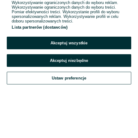
Wykorzystywanie ograniczonych danych do wyboru reklam.
Wykorzystywanie ograniczonych danych do wyboru treści.
Hasło
Pomiar efektywności treści. Wykorzystanie profili do wyboru
spersonalizowanych reklam. Wykorzystywanie profili w celu
doboru spersonalizowanych treści.
Lista partnerów (dostawców)
Nie pamiętasz hasła?
Akceptuj wszystkie
Zaloguj się
Akceptuj niezbędne
Kontynuując za pośrednictwem jednego z dostawców wskazanych powyżej,
Ustaw preferencje
akceptuję
Regulamin serwisu
OLX.pl w jego aktualnym brzmieniu.