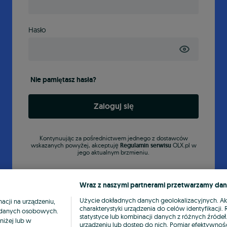
Hasło
Nie pamiętasz hasła?
Zaloguj się
Kontynuując za pośrednictwem jednego z dostawców
wskazanych powyżej, akceptuję
Regulamin serwisu
OLX.pl w
jego aktualnym brzmieniu.
Wraz z naszymi partnerami przetwarzamy dan
Użycie dokładnych danych geolokalizacyjnych. A
cji na urządzeniu,
charakterystyki urządzenia do celów identyfikacji
ia danych osobowych.
statystyce lub kombinacji danych z różnych źróde
niżej lub w
urządzeniu lub dostęp do nich. Pomiar efektywnośc