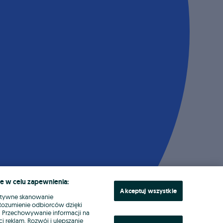
e w celu zapewnienia:
Akceptuj wszystkie
ktywne skanowanie
. Rozumienie odbiorców dzięki
ł. Przechowywanie informacji na
i reklam. Rozwój i ulepszanie