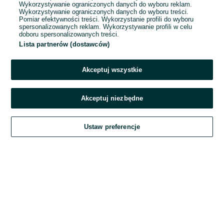
Wykorzystywanie ograniczonych danych do wyboru reklam.
Wykorzystywanie ograniczonych danych do wyboru treści.
Hasło
Pomiar efektywności treści. Wykorzystanie profili do wyboru
spersonalizowanych reklam. Wykorzystywanie profili w celu
doboru spersonalizowanych treści.
Lista partnerów (dostawców)
Nie pamiętasz hasła?
Akceptuj wszystkie
Zaloguj się
Akceptuj niezbędne
Kontynuując za pośrednictwem jednego z dostawców wskazanych powyżej,
Ustaw preferencje
akceptuję
Regulamin serwisu
OLX.pl w jego aktualnym brzmieniu.