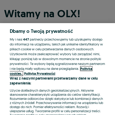
Witamy na OLX!
Dbamy o Twoją prywatność
Kontynuuj przez Facebooka
My i nasi
447
partnerzy przechowujemy lub uzyskujemy dostęp
do informacji na urządzeniu, takich jak unikalne identyfikatory w
Kontynuuj przez konto Apple
plikach cookie w celu przetwarzania danych osobowych.
Użytkownik może zaakceptować wybory lub zarządzać nimi,
klikając poniżej lub w dowolnym momencie na stronie polityki
prywatności. Te wybory będą sygnalizowane naszym partnerom
Kontynuuj przez konto Google
i nie będą miały wpływu na dane przeglądania.
Polityka
cookies,
Polityka Prywatności
Wraz z naszymi partnerami przetwarzamy dane w celu
LUB
zapewnienia:
Zaloguj się
Załóż konto
Użycie dokładnych danych geolokalizacyjnych. Aktywne
skanowanie charakterystyki urządzenia do celów identyfikacji.
Rozumienie odbiorców dzięki statystyce lub kombinacji danych
E-mail
z różnych źródeł. Przechowywanie informacji na urządzeniu lub
dostęp do nich. Pomiar efektywności reklam. Rozwój i
ulepszanie usług. Tworzenie profili w celu personalizacji treści.
Tworzenie profili w celu spersonalizowanych reklam.