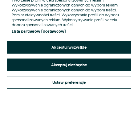
Wykorzystywanie ograniczonych danych do wyboru reklam.
Wykorzystywanie ograniczonych danych do wyboru treści.
Hasło
Pomiar efektywności treści. Wykorzystanie profili do wyboru
spersonalizowanych reklam. Wykorzystywanie profili w celu
doboru spersonalizowanych treści.
Lista partnerów (dostawców)
Nie pamiętasz hasła?
Akceptuj wszystkie
Zaloguj się
Akceptuj niezbędne
Kontynuując za pośrednictwem jednego z dostawców wskazanych powyżej,
akceptuję
Regulamin serwisu
OLX.pl w jego aktualnym brzmieniu.
Ustaw preferencje