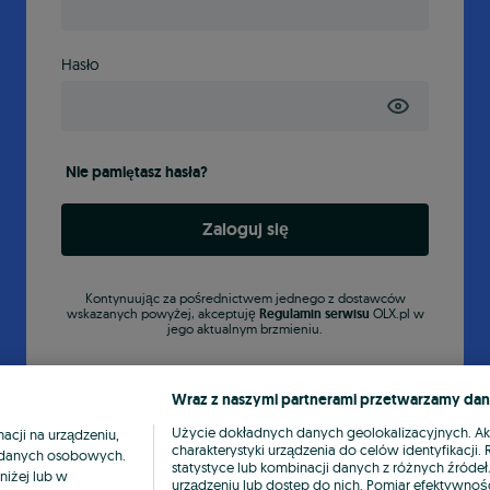
Hasło
Nie pamiętasz hasła?
Zaloguj się
Kontynuując za pośrednictwem jednego z dostawców
wskazanych powyżej, akceptuję
Regulamin serwisu
OLX.pl w
jego aktualnym brzmieniu.
Wraz z naszymi partnerami przetwarzamy dan
Użycie dokładnych danych geolokalizacyjnych. A
cji na urządzeniu,
charakterystyki urządzenia do celów identyfikacji
ia danych osobowych.
statystyce lub kombinacji danych z różnych źróde
niżej lub w
urządzeniu lub dostęp do nich. Pomiar efektywnośc