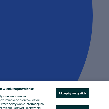
e w celu zapewnienia:
Akceptuj wszystkie
ktywne skanowanie
. Rozumienie odbiorców dzięki
ł. Przechowywanie informacji na
i reklam. Rozwój i ulepszanie