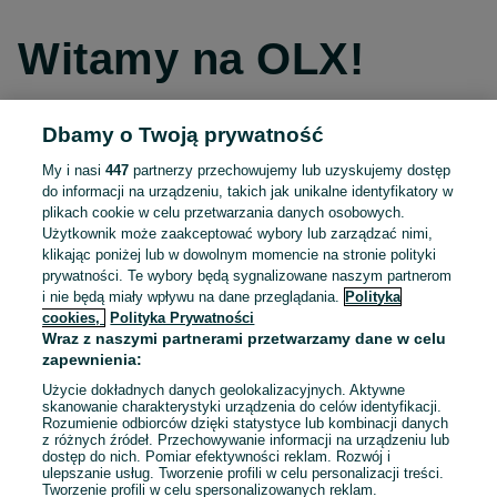
Witamy na OLX!
Dbamy o Twoją prywatność
Kontynuuj przez Facebooka
My i nasi
447
partnerzy przechowujemy lub uzyskujemy dostęp
do informacji na urządzeniu, takich jak unikalne identyfikatory w
Kontynuuj przez konto Apple
plikach cookie w celu przetwarzania danych osobowych.
Użytkownik może zaakceptować wybory lub zarządzać nimi,
klikając poniżej lub w dowolnym momencie na stronie polityki
prywatności. Te wybory będą sygnalizowane naszym partnerom
Kontynuuj przez konto Google
i nie będą miały wpływu na dane przeglądania.
Polityka
cookies,
Polityka Prywatności
Wraz z naszymi partnerami przetwarzamy dane w celu
LUB
zapewnienia:
Zaloguj się
Załóż konto
Użycie dokładnych danych geolokalizacyjnych. Aktywne
skanowanie charakterystyki urządzenia do celów identyfikacji.
Rozumienie odbiorców dzięki statystyce lub kombinacji danych
E-mail
z różnych źródeł. Przechowywanie informacji na urządzeniu lub
dostęp do nich. Pomiar efektywności reklam. Rozwój i
ulepszanie usług. Tworzenie profili w celu personalizacji treści.
Tworzenie profili w celu spersonalizowanych reklam.