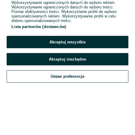
Wykorzystywanie ograniczonych danych do wyboru reklam.
Wykorzystywanie ograniczonych danych do wyboru treści.
Hasło
Pomiar efektywności treści. Wykorzystanie profili do wyboru
spersonalizowanych reklam. Wykorzystywanie profili w celu
doboru spersonalizowanych treści.
Lista partnerów (dostawców)
Nie pamiętasz hasła?
Akceptuj wszystkie
Zaloguj się
Akceptuj niezbędne
Kontynuując za pośrednictwem jednego z dostawców wskazanych powyżej,
Ustaw preferencje
akceptuję
Regulamin serwisu
OLX.pl w jego aktualnym brzmieniu.