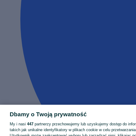
Dbamy o Twoją prywatność
My i nasi
447
partnerzy przechowujemy lub uzyskujemy dostęp do infor
takich jak unikalne identyfikatory w plikach cookie w celu przetwarzan
Użytkownik może zaakceptować wybory lub zarządzać nimi, klikając po