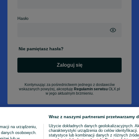
Hasło
Nie pamiętasz hasła?
Zaloguj się
Kontynuując za pośrednictwem jednego z dostawców
wskazanych powyżej, akceptuję
Regulamin serwisu
OLX.pl
w jego aktualnym brzmieniu.
Wraz z naszymi partnerami przetwarzamy d
Użycie dokładnych danych geolokalizacyjnych. A
macji na urządzeniu,
charakterystyki urządzenia do celów identyfikacji
ia danych osobowych.
statystyce lub kombinacji danych z różnych źróde
niżej lub w