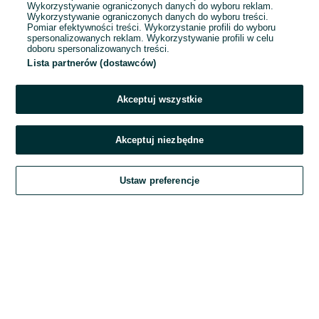
Wykorzystywanie ograniczonych danych do wyboru reklam.
Wykorzystywanie ograniczonych danych do wyboru treści.
Hasło
Pomiar efektywności treści. Wykorzystanie profili do wyboru
spersonalizowanych reklam. Wykorzystywanie profili w celu
doboru spersonalizowanych treści.
Lista partnerów (dostawców)
Nie pamiętasz hasła?
Akceptuj wszystkie
Zaloguj się
Akceptuj niezbędne
Kontynuując za pośrednictwem jednego z dostawców wskazanych powyżej,
Ustaw preferencje
akceptuję
Regulamin serwisu
OLX.pl w jego aktualnym brzmieniu.