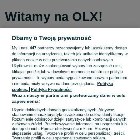
Witamy na OLX!
Dbamy o Twoją prywatność
Kontynuuj przez Facebooka
My i nasi
447
partnerzy przechowujemy lub uzyskujemy dostęp
do informacji na urządzeniu, takich jak unikalne identyfikatory w
Kontynuuj przez konto Apple
plikach cookie w celu przetwarzania danych osobowych.
Użytkownik może zaakceptować wybory lub zarządzać nimi,
klikając poniżej lub w dowolnym momencie na stronie polityki
prywatności. Te wybory będą sygnalizowane naszym partnerom
Kontynuuj przez konto Google
i nie będą miały wpływu na dane przeglądania.
Polityka
cookies,
Polityka Prywatności
Wraz z naszymi partnerami przetwarzamy dane w celu
LUB
zapewnienia:
Zaloguj się
Załóż konto
Użycie dokładnych danych geolokalizacyjnych. Aktywne
skanowanie charakterystyki urządzenia do celów identyfikacji.
Rozumienie odbiorców dzięki statystyce lub kombinacji danych
E-mail
z różnych źródeł. Przechowywanie informacji na urządzeniu lub
dostęp do nich. Pomiar efektywności reklam. Rozwój i
ulepszanie usług. Tworzenie profili w celu personalizacji treści.
Tworzenie profili w celu spersonalizowanych reklam.