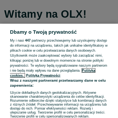
Witamy na OLX!
Dbamy o Twoją prywatność
Kontynuuj przez Facebooka
My i nasi
447
partnerzy przechowujemy lub uzyskujemy dostęp
do informacji na urządzeniu, takich jak unikalne identyfikatory w
Kontynuuj przez konto Apple
plikach cookie w celu przetwarzania danych osobowych.
Użytkownik może zaakceptować wybory lub zarządzać nimi,
klikając poniżej lub w dowolnym momencie na stronie polityki
prywatności. Te wybory będą sygnalizowane naszym partnerom
Kontynuuj przez konto Google
i nie będą miały wpływu na dane przeglądania.
Polityka
cookies,
Polityka Prywatności
Wraz z naszymi partnerami przetwarzamy dane w celu
LUB
zapewnienia:
Zaloguj się
Załóż konto
Użycie dokładnych danych geolokalizacyjnych. Aktywne
skanowanie charakterystyki urządzenia do celów identyfikacji.
Rozumienie odbiorców dzięki statystyce lub kombinacji danych
E-mail
z różnych źródeł. Przechowywanie informacji na urządzeniu lub
dostęp do nich. Pomiar efektywności reklam. Rozwój i
ulepszanie usług. Tworzenie profili w celu personalizacji treści.
Tworzenie profili w celu spersonalizowanych reklam.