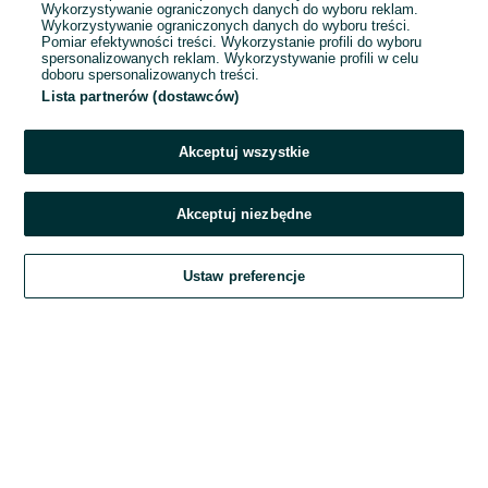
Wykorzystywanie ograniczonych danych do wyboru reklam.
Wykorzystywanie ograniczonych danych do wyboru treści.
Hasło
Pomiar efektywności treści. Wykorzystanie profili do wyboru
spersonalizowanych reklam. Wykorzystywanie profili w celu
doboru spersonalizowanych treści.
Lista partnerów (dostawców)
Nie pamiętasz hasła?
Akceptuj wszystkie
Zaloguj się
Akceptuj niezbędne
Kontynuując za pośrednictwem jednego z dostawców wskazanych powyżej,
Ustaw preferencje
akceptuję
Regulamin serwisu
OLX.pl w jego aktualnym brzmieniu.