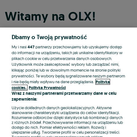
Witamy na OLX!
Dbamy o Twoją prywatność
Kontynuuj przez Facebooka
My i nasi
447
partnerzy przechowujemy lub uzyskujemy dostęp
do informacji na urządzeniu, takich jak unikalne identyfikatory w
Kontynuuj przez konto Apple
plikach cookie w celu przetwarzania danych osobowych.
Użytkownik może zaakceptować wybory lub zarządzać nimi,
klikając poniżej lub w dowolnym momencie na stronie polityki
prywatności. Te wybory będą sygnalizowane naszym partnerom
Kontynuuj przez konto Google
i nie będą miały wpływu na dane przeglądania.
Polityka
cookies,
Polityka Prywatności
Wraz z naszymi partnerami przetwarzamy dane w celu
LUB
zapewnienia:
Zaloguj się
Załóż konto
Użycie dokładnych danych geolokalizacyjnych. Aktywne
skanowanie charakterystyki urządzenia do celów identyfikacji.
Rozumienie odbiorców dzięki statystyce lub kombinacji danych
E-mail
z różnych źródeł. Przechowywanie informacji na urządzeniu lub
dostęp do nich. Pomiar efektywności reklam. Rozwój i
ulepszanie usług. Tworzenie profili w celu personalizacji treści.
Tworzenie profili w celu spersonalizowanych reklam.