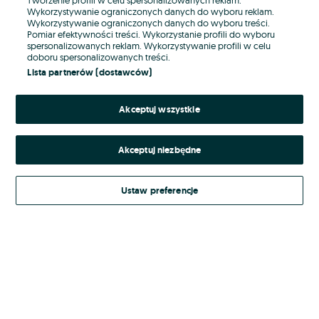
Wykorzystywanie ograniczonych danych do wyboru reklam.
Wykorzystywanie ograniczonych danych do wyboru treści.
Hasło
Pomiar efektywności treści. Wykorzystanie profili do wyboru
spersonalizowanych reklam. Wykorzystywanie profili w celu
doboru spersonalizowanych treści.
Lista partnerów (dostawców)
Nie pamiętasz hasła?
Akceptuj wszystkie
Zaloguj się
Akceptuj niezbędne
Kontynuując za pośrednictwem jednego z dostawców wskazanych powyżej,
akceptuję
Regulamin serwisu
OLX.pl w jego aktualnym brzmieniu.
Ustaw preferencje