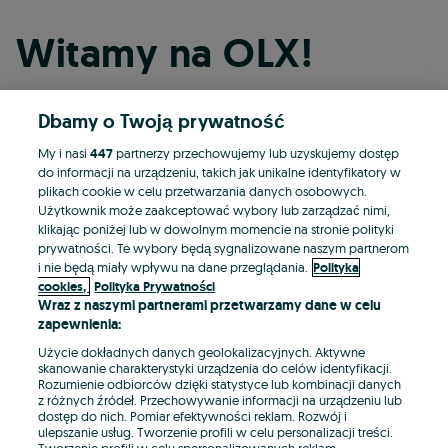
Witamy na OLX!
Dbamy o Twoją prywatność
Kontynuuj przez Facebooka
My i nasi
447
partnerzy przechowujemy lub uzyskujemy dostęp
do informacji na urządzeniu, takich jak unikalne identyfikatory w
Kontynuuj przez konto Apple
plikach cookie w celu przetwarzania danych osobowych.
Użytkownik może zaakceptować wybory lub zarządzać nimi,
klikając poniżej lub w dowolnym momencie na stronie polityki
prywatności. Te wybory będą sygnalizowane naszym partnerom
Kontynuuj przez konto Google
i nie będą miały wpływu na dane przeglądania.
Polityka
cookies,
Polityka Prywatności
Wraz z naszymi partnerami przetwarzamy dane w celu
LUB
zapewnienia:
Zaloguj się
Załóż konto
Użycie dokładnych danych geolokalizacyjnych. Aktywne
skanowanie charakterystyki urządzenia do celów identyfikacji.
Rozumienie odbiorców dzięki statystyce lub kombinacji danych
E-mail
z różnych źródeł. Przechowywanie informacji na urządzeniu lub
dostęp do nich. Pomiar efektywności reklam. Rozwój i
ulepszanie usług. Tworzenie profili w celu personalizacji treści.
Tworzenie profili w celu spersonalizowanych reklam.