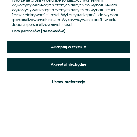
Wykorzystywanie ograniczonych danych do wyboru reklam.
Wykorzystywanie ograniczonych danych do wyboru treści.
Hasło
Pomiar efektywności treści. Wykorzystanie profili do wyboru
spersonalizowanych reklam. Wykorzystywanie profili w celu
doboru spersonalizowanych treści.
Lista partnerów (dostawców)
Nie pamiętasz hasła?
Akceptuj wszystkie
Zaloguj się
Akceptuj niezbędne
Kontynuując za pośrednictwem jednego z dostawców wskazanych powyżej,
akceptuję
Regulamin serwisu
OLX.pl w jego aktualnym brzmieniu.
Ustaw preferencje