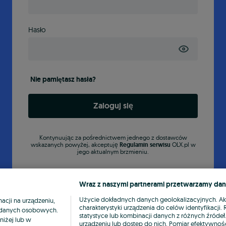
Hasło
Nie pamiętasz hasła?
Zaloguj się
Kontynuując za pośrednictwem jednego z dostawców
wskazanych powyżej, akceptuję
Regulamin serwisu
OLX.pl w
jego aktualnym brzmieniu.
Wraz z naszymi partnerami przetwarzamy dan
Użycie dokładnych danych geolokalizacyjnych. A
cji na urządzeniu,
charakterystyki urządzenia do celów identyfikacji
ia danych osobowych.
statystyce lub kombinacji danych z różnych źróde
niżej lub w
urządzeniu lub dostęp do nich. Pomiar efektywnośc