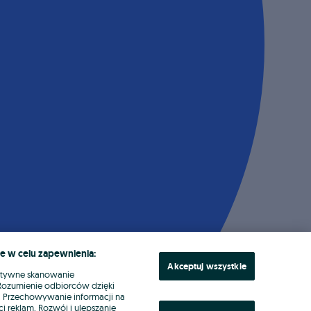
e w celu zapewnienia:
Akceptuj wszystkie
ktywne skanowanie
. Rozumienie odbiorców dzięki
ł. Przechowywanie informacji na
i reklam. Rozwój i ulepszanie