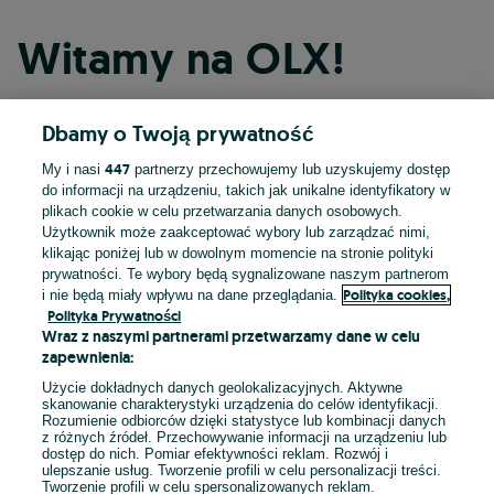
Witamy na OLX!
Dbamy o Twoją prywatność
Kontynuuj przez Facebooka
447
My i nasi
partnerzy przechowujemy lub uzyskujemy dostęp
do informacji na urządzeniu, takich jak unikalne identyfikatory w
Kontynuuj przez konto Apple
plikach cookie w celu przetwarzania danych osobowych.
Użytkownik może zaakceptować wybory lub zarządzać nimi,
klikając poniżej lub w dowolnym momencie na stronie polityki
prywatności. Te wybory będą sygnalizowane naszym partnerom
Kontynuuj przez konto Google
Polityka cookies,
i nie będą miały wpływu na dane przeglądania.
Polityka Prywatności
Wraz z naszymi partnerami przetwarzamy dane w celu
LUB
zapewnienia:
Zaloguj się
Załóż konto
Użycie dokładnych danych geolokalizacyjnych. Aktywne
skanowanie charakterystyki urządzenia do celów identyfikacji.
Rozumienie odbiorców dzięki statystyce lub kombinacji danych
E-mail
z różnych źródeł. Przechowywanie informacji na urządzeniu lub
dostęp do nich. Pomiar efektywności reklam. Rozwój i
ulepszanie usług. Tworzenie profili w celu personalizacji treści.
Tworzenie profili w celu spersonalizowanych reklam.