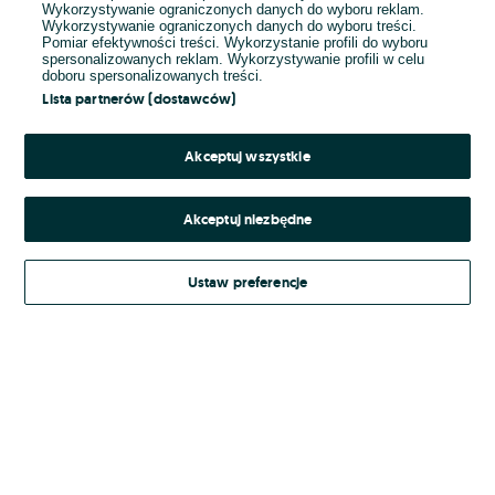
Wykorzystywanie ograniczonych danych do wyboru reklam.
Wykorzystywanie ograniczonych danych do wyboru treści.
Hasło
Pomiar efektywności treści. Wykorzystanie profili do wyboru
spersonalizowanych reklam. Wykorzystywanie profili w celu
doboru spersonalizowanych treści.
Lista partnerów (dostawców)
Nie pamiętasz hasła?
Akceptuj wszystkie
Zaloguj się
Akceptuj niezbędne
Kontynuując za pośrednictwem jednego z dostawców wskazanych powyżej,
Ustaw preferencje
Regulamin serwisu
akceptuję
OLX.pl w jego aktualnym brzmieniu.