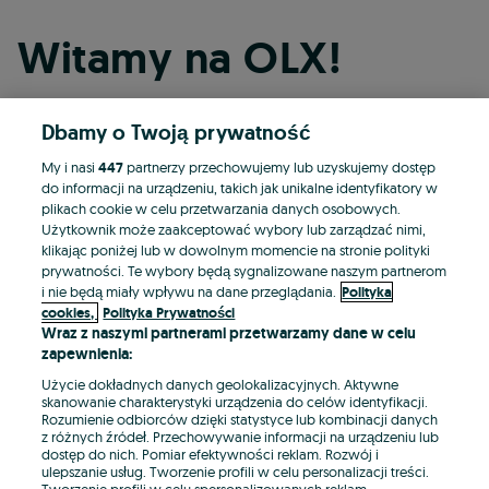
Witamy na OLX!
Dbamy o Twoją prywatność
Kontynuuj przez Facebooka
My i nasi
447
partnerzy przechowujemy lub uzyskujemy dostęp
do informacji na urządzeniu, takich jak unikalne identyfikatory w
Kontynuuj przez konto Apple
plikach cookie w celu przetwarzania danych osobowych.
Użytkownik może zaakceptować wybory lub zarządzać nimi,
klikając poniżej lub w dowolnym momencie na stronie polityki
prywatności. Te wybory będą sygnalizowane naszym partnerom
Kontynuuj przez konto Google
i nie będą miały wpływu na dane przeglądania.
Polityka
cookies,
Polityka Prywatności
Wraz z naszymi partnerami przetwarzamy dane w celu
LUB
zapewnienia:
Zaloguj się
Załóż konto
Użycie dokładnych danych geolokalizacyjnych. Aktywne
skanowanie charakterystyki urządzenia do celów identyfikacji.
Rozumienie odbiorców dzięki statystyce lub kombinacji danych
E-mail
z różnych źródeł. Przechowywanie informacji na urządzeniu lub
dostęp do nich. Pomiar efektywności reklam. Rozwój i
ulepszanie usług. Tworzenie profili w celu personalizacji treści.
Tworzenie profili w celu spersonalizowanych reklam.