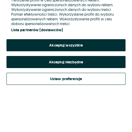
Wykorzystywanie ograniczonych danych do wyboru reklam.
Wykorzystywanie ograniczonych danych do wyboru treści.
Hasło
Pomiar efektywności treści. Wykorzystanie profili do wyboru
spersonalizowanych reklam. Wykorzystywanie profili w celu
doboru spersonalizowanych treści.
Lista partnerów (dostawców)
Nie pamiętasz hasła?
Akceptuj wszystkie
Zaloguj się
Akceptuj niezbędne
Kontynuując za pośrednictwem jednego z dostawców wskazanych powyżej,
akceptuję
Regulamin serwisu
OLX.pl w jego aktualnym brzmieniu.
Ustaw preferencje