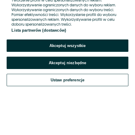
Wykorzystywanie ograniczonych danych do wyboru reklam.
Wykorzystywanie ograniczonych danych do wyboru treści.
Hasło
Pomiar efektywności treści. Wykorzystanie profili do wyboru
spersonalizowanych reklam. Wykorzystywanie profili w celu
doboru spersonalizowanych treści.
Lista partnerów (dostawców)
Nie pamiętasz hasła?
Akceptuj wszystkie
Zaloguj się
Akceptuj niezbędne
Kontynuując za pośrednictwem jednego z dostawców wskazanych powyżej,
akceptuję
OLX.pl w jego aktualnym brzmieniu.
Ustaw preferencje
Regulamin serwisu