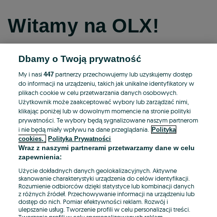
Witamy na OLX!
Dbamy o Twoją prywatność
Kontynuuj przez Facebooka
My i nasi
partnerzy przechowujemy lub uzyskujemy dostęp
447
do informacji na urządzeniu, takich jak unikalne identyfikatory w
Kontynuuj przez konto Apple
plikach cookie w celu przetwarzania danych osobowych.
Użytkownik może zaakceptować wybory lub zarządzać nimi,
klikając poniżej lub w dowolnym momencie na stronie polityki
prywatności. Te wybory będą sygnalizowane naszym partnerom
Kontynuuj przez konto Google
i nie będą miały wpływu na dane przeglądania.
Polityka
cookies,
Polityka Prywatności
Wraz z naszymi partnerami przetwarzamy dane w celu
LUB
zapewnienia:
Zaloguj się
Załóż konto
Użycie dokładnych danych geolokalizacyjnych. Aktywne
skanowanie charakterystyki urządzenia do celów identyfikacji.
Rozumienie odbiorców dzięki statystyce lub kombinacji danych
E-mail
z różnych źródeł. Przechowywanie informacji na urządzeniu lub
dostęp do nich. Pomiar efektywności reklam. Rozwój i
ulepszanie usług. Tworzenie profili w celu personalizacji treści.
Tworzenie profili w celu spersonalizowanych reklam.