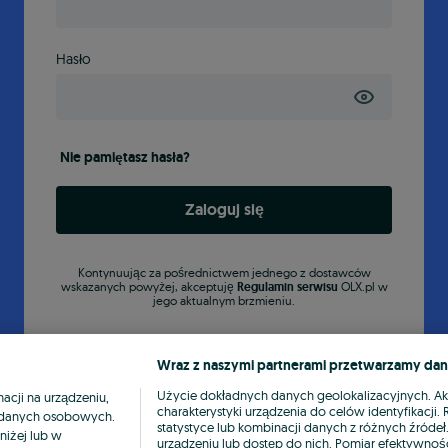
Hasło
Nie pamiętasz hasła?
Zaloguj się
Kontynuując za pośrednictwem jednego z dostawców
wskazanych powyżej, akceptuję
Regulamin serwisu
OLX.pl w
jego aktualnym brzmieniu.
Wraz z naszymi partnerami przetwarzamy dan
Użycie dokładnych danych geolokalizacyjnych. A
cji na urządzeniu,
charakterystyki urządzenia do celów identyfikacji
ia danych osobowych.
statystyce lub kombinacji danych z różnych źróde
niżej lub w
urządzeniu lub dostęp do nich. Pomiar efektywnośc