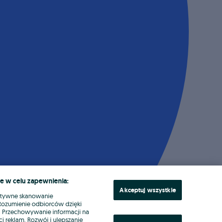
e w celu zapewnienia:
Akceptuj wszystkie
ktywne skanowanie
. Rozumienie odbiorców dzięki
ł. Przechowywanie informacji na
i reklam. Rozwój i ulepszanie