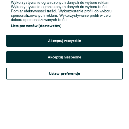
Wykorzystywanie ograniczonych danych do wyboru reklam.
Wykorzystywanie ograniczonych danych do wyboru treści.
Hasło
Pomiar efektywności treści. Wykorzystanie profili do wyboru
spersonalizowanych reklam. Wykorzystywanie profili w celu
doboru spersonalizowanych treści.
Lista partnerów (dostawców)
Nie pamiętasz hasła?
Akceptuj wszystkie
Zaloguj się
Akceptuj niezbędne
Kontynuując za pośrednictwem jednego z dostawców wskazanych powyżej,
Ustaw preferencje
Regulamin serwisu
akceptuję
OLX.pl w jego aktualnym brzmieniu.