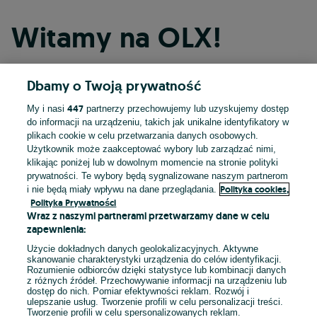
Witamy na OLX!
Dbamy o Twoją prywatność
Kontynuuj przez Facebooka
447
My i nasi
partnerzy przechowujemy lub uzyskujemy dostęp
do informacji na urządzeniu, takich jak unikalne identyfikatory w
Kontynuuj przez konto Apple
plikach cookie w celu przetwarzania danych osobowych.
Użytkownik może zaakceptować wybory lub zarządzać nimi,
klikając poniżej lub w dowolnym momencie na stronie polityki
prywatności. Te wybory będą sygnalizowane naszym partnerom
Kontynuuj przez konto Google
Polityka cookies,
i nie będą miały wpływu na dane przeglądania.
Polityka Prywatności
Wraz z naszymi partnerami przetwarzamy dane w celu
LUB
zapewnienia:
Zaloguj się
Załóż konto
Użycie dokładnych danych geolokalizacyjnych. Aktywne
skanowanie charakterystyki urządzenia do celów identyfikacji.
Rozumienie odbiorców dzięki statystyce lub kombinacji danych
E-mail
z różnych źródeł. Przechowywanie informacji na urządzeniu lub
dostęp do nich. Pomiar efektywności reklam. Rozwój i
ulepszanie usług. Tworzenie profili w celu personalizacji treści.
Tworzenie profili w celu spersonalizowanych reklam.