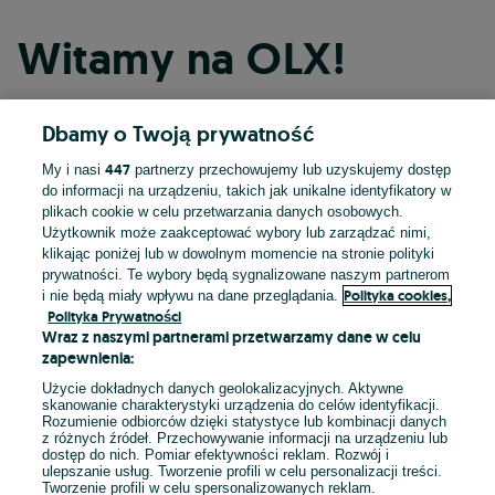
Witamy na OLX!
Dbamy o Twoją prywatność
Kontynuuj przez Facebooka
447
My i nasi
partnerzy przechowujemy lub uzyskujemy dostęp
do informacji na urządzeniu, takich jak unikalne identyfikatory w
Kontynuuj przez konto Apple
plikach cookie w celu przetwarzania danych osobowych.
Użytkownik może zaakceptować wybory lub zarządzać nimi,
klikając poniżej lub w dowolnym momencie na stronie polityki
prywatności. Te wybory będą sygnalizowane naszym partnerom
Kontynuuj przez konto Google
Polityka cookies,
i nie będą miały wpływu na dane przeglądania.
Polityka Prywatności
Wraz z naszymi partnerami przetwarzamy dane w celu
LUB
zapewnienia:
Zaloguj się
Załóż konto
Użycie dokładnych danych geolokalizacyjnych. Aktywne
skanowanie charakterystyki urządzenia do celów identyfikacji.
Rozumienie odbiorców dzięki statystyce lub kombinacji danych
E-mail
z różnych źródeł. Przechowywanie informacji na urządzeniu lub
dostęp do nich. Pomiar efektywności reklam. Rozwój i
ulepszanie usług. Tworzenie profili w celu personalizacji treści.
Tworzenie profili w celu spersonalizowanych reklam.