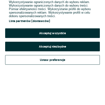
Wykorzystywanie ograniczonych danych do wyboru reklam.
Wykorzystywanie ograniczonych danych do wyboru treści.
Hasło
Pomiar efektywności treści. Wykorzystanie profili do wyboru
spersonalizowanych reklam. Wykorzystywanie profili w celu
doboru spersonalizowanych treści.
Lista partnerów (dostawców)
Nie pamiętasz hasła?
Akceptuj wszystkie
Zaloguj się
Akceptuj niezbędne
Kontynuując za pośrednictwem jednego z dostawców wskazanych powyżej,
Ustaw preferencje
Regulamin serwisu
akceptuję
OLX.pl w jego aktualnym brzmieniu.