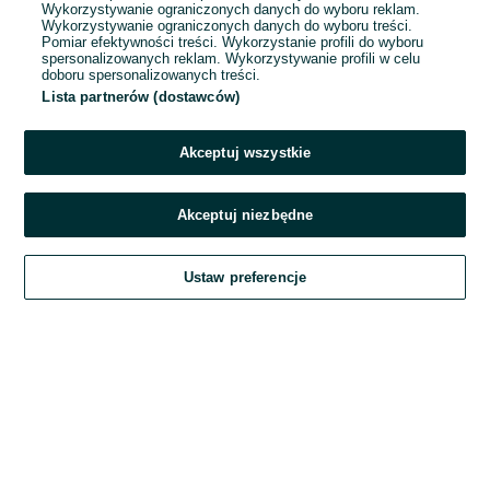
Wykorzystywanie ograniczonych danych do wyboru reklam.
Wykorzystywanie ograniczonych danych do wyboru treści.
Hasło
Pomiar efektywności treści. Wykorzystanie profili do wyboru
spersonalizowanych reklam. Wykorzystywanie profili w celu
doboru spersonalizowanych treści.
Lista partnerów (dostawców)
Nie pamiętasz hasła?
Akceptuj wszystkie
Zaloguj się
Akceptuj niezbędne
Kontynuując za pośrednictwem jednego z dostawców wskazanych powyżej,
Ustaw preferencje
akceptuję
Regulamin serwisu
OLX.pl w jego aktualnym brzmieniu.