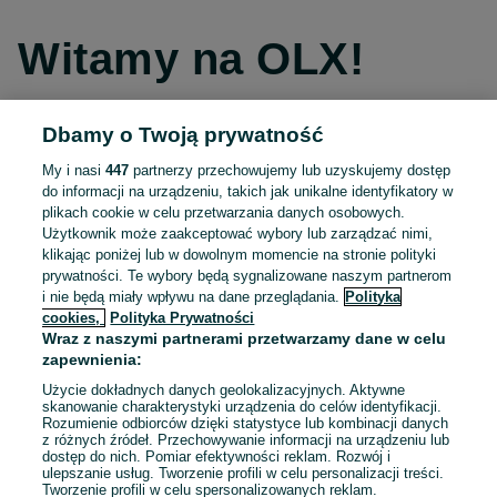
Witamy na OLX!
Dbamy o Twoją prywatność
Kontynuuj przez Facebooka
My i nasi
447
partnerzy przechowujemy lub uzyskujemy dostęp
do informacji na urządzeniu, takich jak unikalne identyfikatory w
Kontynuuj przez konto Apple
plikach cookie w celu przetwarzania danych osobowych.
Użytkownik może zaakceptować wybory lub zarządzać nimi,
klikając poniżej lub w dowolnym momencie na stronie polityki
prywatności. Te wybory będą sygnalizowane naszym partnerom
Kontynuuj przez konto Google
i nie będą miały wpływu na dane przeglądania.
Polityka
cookies,
Polityka Prywatności
Wraz z naszymi partnerami przetwarzamy dane w celu
LUB
zapewnienia:
Zaloguj się
Załóż konto
Użycie dokładnych danych geolokalizacyjnych. Aktywne
skanowanie charakterystyki urządzenia do celów identyfikacji.
Rozumienie odbiorców dzięki statystyce lub kombinacji danych
E-mail
z różnych źródeł. Przechowywanie informacji na urządzeniu lub
dostęp do nich. Pomiar efektywności reklam. Rozwój i
ulepszanie usług. Tworzenie profili w celu personalizacji treści.
Tworzenie profili w celu spersonalizowanych reklam.