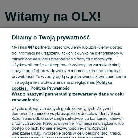
Witamy na OLX!
Dbamy o Twoją prywatność
Kontynuuj przez Facebooka
My i nasi
partnerzy przechowujemy lub uzyskujemy dostęp
447
do informacji na urządzeniu, takich jak unikalne identyfikatory w
Kontynuuj przez konto Apple
plikach cookie w celu przetwarzania danych osobowych.
Użytkownik może zaakceptować wybory lub zarządzać nimi,
klikając poniżej lub w dowolnym momencie na stronie polityki
prywatności. Te wybory będą sygnalizowane naszym partnerom
Kontynuuj przez konto Google
i nie będą miały wpływu na dane przeglądania.
Polityka
cookies,
Polityka Prywatności
Wraz z naszymi partnerami przetwarzamy dane w celu
LUB
zapewnienia:
Zaloguj się
Załóż konto
Użycie dokładnych danych geolokalizacyjnych. Aktywne
skanowanie charakterystyki urządzenia do celów identyfikacji.
Rozumienie odbiorców dzięki statystyce lub kombinacji danych
E-mail
z różnych źródeł. Przechowywanie informacji na urządzeniu lub
dostęp do nich. Pomiar efektywności reklam. Rozwój i
ulepszanie usług. Tworzenie profili w celu personalizacji treści.
Tworzenie profili w celu spersonalizowanych reklam.