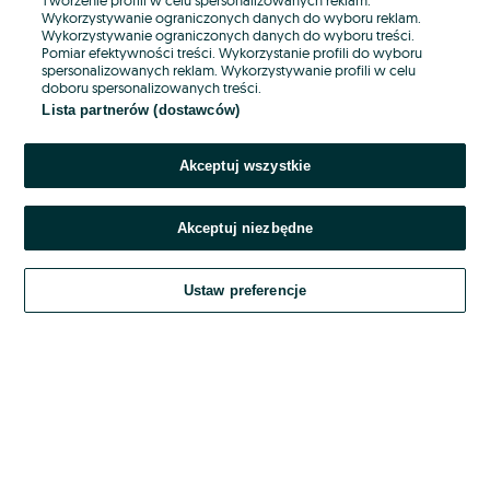
Wykorzystywanie ograniczonych danych do wyboru reklam.
Wykorzystywanie ograniczonych danych do wyboru treści.
Hasło
Pomiar efektywności treści. Wykorzystanie profili do wyboru
spersonalizowanych reklam. Wykorzystywanie profili w celu
doboru spersonalizowanych treści.
Lista partnerów (dostawców)
Nie pamiętasz hasła?
Akceptuj wszystkie
Zaloguj się
Akceptuj niezbędne
Kontynuując za pośrednictwem jednego z dostawców wskazanych powyżej,
akceptuję
OLX.pl w jego aktualnym brzmieniu.
Ustaw preferencje
Regulamin serwisu