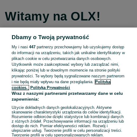
Witamy na OLX!
Dbamy o Twoją prywatność
Kontynuuj przez Facebooka
My i nasi
447
partnerzy przechowujemy lub uzyskujemy dostęp
do informacji na urządzeniu, takich jak unikalne identyfikatory w
Kontynuuj przez konto Apple
plikach cookie w celu przetwarzania danych osobowych.
Użytkownik może zaakceptować wybory lub zarządzać nimi,
klikając poniżej lub w dowolnym momencie na stronie polityki
prywatności. Te wybory będą sygnalizowane naszym partnerom
Kontynuuj przez konto Google
i nie będą miały wpływu na dane przeglądania.
Polityka
cookies,
Polityka Prywatności
Wraz z naszymi partnerami przetwarzamy dane w celu
LUB
zapewnienia:
Zaloguj się
Załóż konto
Użycie dokładnych danych geolokalizacyjnych. Aktywne
skanowanie charakterystyki urządzenia do celów identyfikacji.
Rozumienie odbiorców dzięki statystyce lub kombinacji danych
E-mail
z różnych źródeł. Przechowywanie informacji na urządzeniu lub
dostęp do nich. Pomiar efektywności reklam. Rozwój i
ulepszanie usług. Tworzenie profili w celu personalizacji treści.
Tworzenie profili w celu spersonalizowanych reklam.