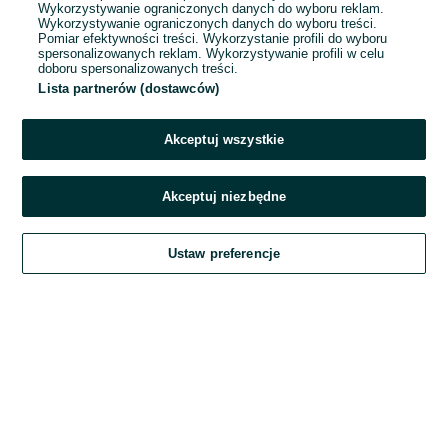
Wykorzystywanie ograniczonych danych do wyboru reklam.
Wykorzystywanie ograniczonych danych do wyboru treści.
Hasło
Pomiar efektywności treści. Wykorzystanie profili do wyboru
spersonalizowanych reklam. Wykorzystywanie profili w celu
doboru spersonalizowanych treści.
Lista partnerów (dostawców)
Nie pamiętasz hasła?
Akceptuj wszystkie
Zaloguj się
Akceptuj niezbędne
Kontynuując za pośrednictwem jednego z dostawców wskazanych powyżej,
Ustaw preferencje
akceptuję
Regulamin serwisu
OLX.pl w jego aktualnym brzmieniu.