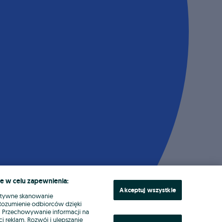
e w celu zapewnienia:
Akceptuj wszystkie
ktywne skanowanie
. Rozumienie odbiorców dzięki
ł. Przechowywanie informacji na
i reklam. Rozwój i ulepszanie