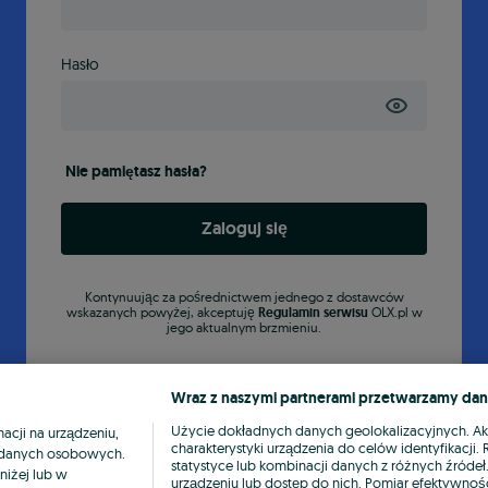
Hasło
Nie pamiętasz hasła?
Zaloguj się
Kontynuując za pośrednictwem jednego z dostawców
wskazanych powyżej, akceptuję
Regulamin serwisu
OLX.pl w
jego aktualnym brzmieniu.
Wraz z naszymi partnerami przetwarzamy dan
Użycie dokładnych danych geolokalizacyjnych. A
cji na urządzeniu,
charakterystyki urządzenia do celów identyfikacji
ia danych osobowych.
statystyce lub kombinacji danych z różnych źróde
niżej lub w
urządzeniu lub dostęp do nich. Pomiar efektywnośc