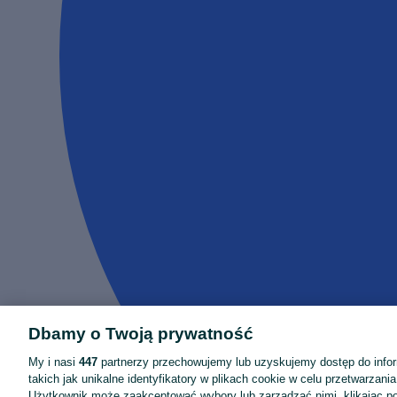
Dbamy o Twoją prywatność
My i nasi
447
partnerzy przechowujemy lub uzyskujemy dostęp do infor
takich jak unikalne identyfikatory w plikach cookie w celu przetwarzan
Użytkownik może zaakceptować wybory lub zarządzać nimi, klikając po