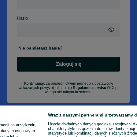
Hasło
Nie pamiętasz hasła?
Zaloguj się
Kontynuując za pośrednictwem jednego z dostawców
wskazanych powyżej, akceptuję
Regulamin serwisu
OLX.pl
w jego aktualnym brzmieniu.
Wraz z naszymi partnerami przetwarzamy d
Użycie dokładnych danych geolokalizacyjnych. A
macji na urządzeniu,
charakterystyki urządzenia do celów identyfikacji
ia danych osobowych.
statystyce lub kombinacji danych z różnych źróde
niżej lub w