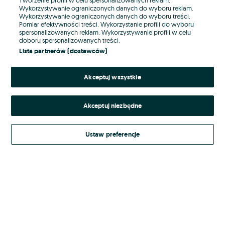
Wykorzystywanie ograniczonych danych do wyboru reklam.
Wykorzystywanie ograniczonych danych do wyboru treści.
Hasło
Pomiar efektywności treści. Wykorzystanie profili do wyboru
spersonalizowanych reklam. Wykorzystywanie profili w celu
doboru spersonalizowanych treści.
Lista partnerów (dostawców)
Nie pamiętasz hasła?
Akceptuj wszystkie
Zaloguj się
Akceptuj niezbędne
Kontynuując za pośrednictwem jednego z dostawców wskazanych powyżej,
akceptuję
Regulamin serwisu
OLX.pl w jego aktualnym brzmieniu.
Ustaw preferencje