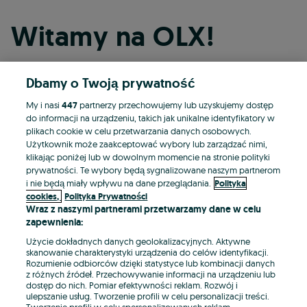
Witamy na OLX!
Dbamy o Twoją prywatność
Kontynuuj przez Facebooka
My i nasi
447
partnerzy przechowujemy lub uzyskujemy dostęp
do informacji na urządzeniu, takich jak unikalne identyfikatory w
Kontynuuj przez konto Apple
plikach cookie w celu przetwarzania danych osobowych.
Użytkownik może zaakceptować wybory lub zarządzać nimi,
klikając poniżej lub w dowolnym momencie na stronie polityki
prywatności. Te wybory będą sygnalizowane naszym partnerom
Kontynuuj przez konto Google
i nie będą miały wpływu na dane przeglądania.
Polityka
cookies,
Polityka Prywatności
Wraz z naszymi partnerami przetwarzamy dane w celu
LUB
zapewnienia:
Zaloguj się
Załóż konto
Użycie dokładnych danych geolokalizacyjnych. Aktywne
skanowanie charakterystyki urządzenia do celów identyfikacji.
Rozumienie odbiorców dzięki statystyce lub kombinacji danych
E-mail
z różnych źródeł. Przechowywanie informacji na urządzeniu lub
dostęp do nich. Pomiar efektywności reklam. Rozwój i
ulepszanie usług. Tworzenie profili w celu personalizacji treści.
Tworzenie profili w celu spersonalizowanych reklam.