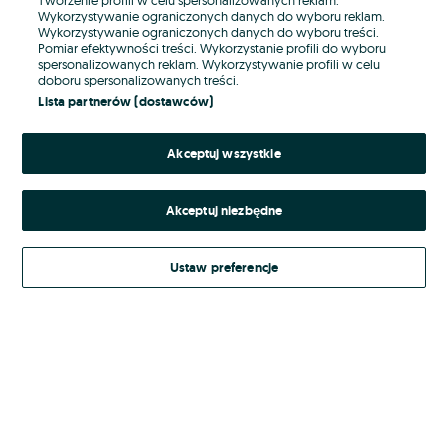
Wykorzystywanie ograniczonych danych do wyboru reklam.
Wykorzystywanie ograniczonych danych do wyboru treści.
Hasło
Pomiar efektywności treści. Wykorzystanie profili do wyboru
spersonalizowanych reklam. Wykorzystywanie profili w celu
doboru spersonalizowanych treści.
Lista partnerów (dostawców)
Nie pamiętasz hasła?
Akceptuj wszystkie
Zaloguj się
Akceptuj niezbędne
Kontynuując za pośrednictwem jednego z dostawców wskazanych powyżej,
akceptuję
Regulamin serwisu
OLX.pl w jego aktualnym brzmieniu.
Ustaw preferencje