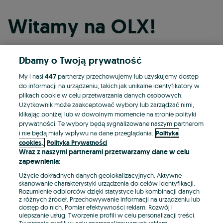
Witamy na OLX!
Dbamy o Twoją prywatność
Kontynuuj przez Facebooka
My i nasi
447
partnerzy przechowujemy lub uzyskujemy dostęp
do informacji na urządzeniu, takich jak unikalne identyfikatory w
Kontynuuj przez konto Apple
plikach cookie w celu przetwarzania danych osobowych.
Użytkownik może zaakceptować wybory lub zarządzać nimi,
klikając poniżej lub w dowolnym momencie na stronie polityki
prywatności. Te wybory będą sygnalizowane naszym partnerom
Kontynuuj przez konto Google
i nie będą miały wpływu na dane przeglądania.
Polityka
cookies,
Polityka Prywatności
Wraz z naszymi partnerami przetwarzamy dane w celu
LUB
zapewnienia:
Zaloguj się
Załóż konto
Użycie dokładnych danych geolokalizacyjnych. Aktywne
skanowanie charakterystyki urządzenia do celów identyfikacji.
Rozumienie odbiorców dzięki statystyce lub kombinacji danych
E-mail
z różnych źródeł. Przechowywanie informacji na urządzeniu lub
dostęp do nich. Pomiar efektywności reklam. Rozwój i
ulepszanie usług. Tworzenie profili w celu personalizacji treści.
Tworzenie profili w celu spersonalizowanych reklam.