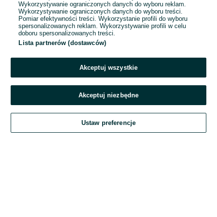
Wykorzystywanie ograniczonych danych do wyboru reklam.
Wykorzystywanie ograniczonych danych do wyboru treści.
Hasło
Pomiar efektywności treści. Wykorzystanie profili do wyboru
spersonalizowanych reklam. Wykorzystywanie profili w celu
doboru spersonalizowanych treści.
Lista partnerów (dostawców)
Nie pamiętasz hasła?
Akceptuj wszystkie
Zaloguj się
Akceptuj niezbędne
Kontynuując za pośrednictwem jednego z dostawców wskazanych powyżej,
Ustaw preferencje
akceptuję
Regulamin serwisu
OLX.pl w jego aktualnym brzmieniu.