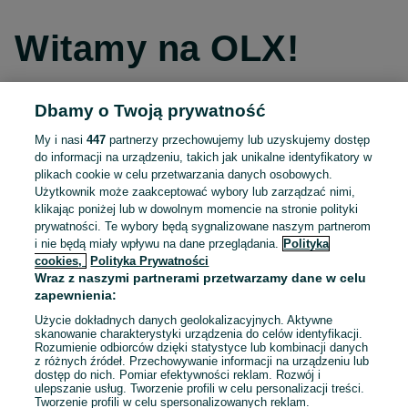
Witamy na OLX!
Dbamy o Twoją prywatność
Kontynuuj przez Facebooka
My i nasi
447
partnerzy przechowujemy lub uzyskujemy dostęp
do informacji na urządzeniu, takich jak unikalne identyfikatory w
Kontynuuj przez konto Apple
plikach cookie w celu przetwarzania danych osobowych.
Użytkownik może zaakceptować wybory lub zarządzać nimi,
klikając poniżej lub w dowolnym momencie na stronie polityki
prywatności. Te wybory będą sygnalizowane naszym partnerom
Kontynuuj przez konto Google
i nie będą miały wpływu na dane przeglądania.
Polityka
cookies,
Polityka Prywatności
Wraz z naszymi partnerami przetwarzamy dane w celu
LUB
zapewnienia:
Zaloguj się
Załóż konto
Użycie dokładnych danych geolokalizacyjnych. Aktywne
skanowanie charakterystyki urządzenia do celów identyfikacji.
Rozumienie odbiorców dzięki statystyce lub kombinacji danych
E-mail
z różnych źródeł. Przechowywanie informacji na urządzeniu lub
dostęp do nich. Pomiar efektywności reklam. Rozwój i
ulepszanie usług. Tworzenie profili w celu personalizacji treści.
Tworzenie profili w celu spersonalizowanych reklam.