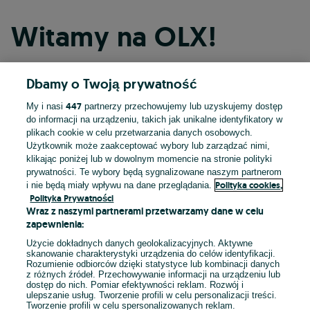
Witamy na OLX!
Dbamy o Twoją prywatność
Kontynuuj przez Facebooka
447
My i nasi
partnerzy przechowujemy lub uzyskujemy dostęp
do informacji na urządzeniu, takich jak unikalne identyfikatory w
Kontynuuj przez konto Apple
plikach cookie w celu przetwarzania danych osobowych.
Użytkownik może zaakceptować wybory lub zarządzać nimi,
klikając poniżej lub w dowolnym momencie na stronie polityki
prywatności. Te wybory będą sygnalizowane naszym partnerom
Kontynuuj przez konto Google
Polityka cookies,
i nie będą miały wpływu na dane przeglądania.
Polityka Prywatności
Wraz z naszymi partnerami przetwarzamy dane w celu
LUB
zapewnienia:
Zaloguj się
Załóż konto
Użycie dokładnych danych geolokalizacyjnych. Aktywne
skanowanie charakterystyki urządzenia do celów identyfikacji.
Rozumienie odbiorców dzięki statystyce lub kombinacji danych
E-mail
z różnych źródeł. Przechowywanie informacji na urządzeniu lub
dostęp do nich. Pomiar efektywności reklam. Rozwój i
ulepszanie usług. Tworzenie profili w celu personalizacji treści.
Tworzenie profili w celu spersonalizowanych reklam.