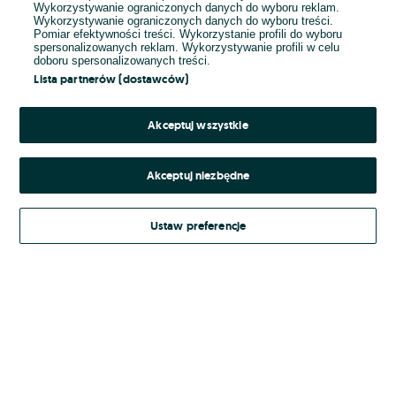
Wykorzystywanie ograniczonych danych do wyboru reklam.
Wykorzystywanie ograniczonych danych do wyboru treści.
Hasło
Pomiar efektywności treści. Wykorzystanie profili do wyboru
spersonalizowanych reklam. Wykorzystywanie profili w celu
doboru spersonalizowanych treści.
Lista partnerów (dostawców)
Nie pamiętasz hasła?
Akceptuj wszystkie
Zaloguj się
Akceptuj niezbędne
Kontynuując za pośrednictwem jednego z dostawców wskazanych powyżej,
Ustaw preferencje
Regulamin serwisu
akceptuję
OLX.pl w jego aktualnym brzmieniu.