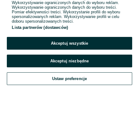
Wykorzystywanie ograniczonych danych do wyboru reklam.
Wykorzystywanie ograniczonych danych do wyboru treści.
Hasło
Pomiar efektywności treści. Wykorzystanie profili do wyboru
spersonalizowanych reklam. Wykorzystywanie profili w celu
doboru spersonalizowanych treści.
Lista partnerów (dostawców)
Nie pamiętasz hasła?
Akceptuj wszystkie
Zaloguj się
Akceptuj niezbędne
Kontynuując za pośrednictwem jednego z dostawców wskazanych powyżej,
Ustaw preferencje
akceptuję
Regulamin serwisu
OLX.pl w jego aktualnym brzmieniu.