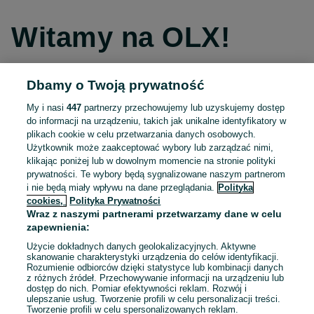
Witamy na OLX!
Dbamy o Twoją prywatność
Kontynuuj przez Facebooka
My i nasi
447
partnerzy przechowujemy lub uzyskujemy dostęp
do informacji na urządzeniu, takich jak unikalne identyfikatory w
Kontynuuj przez konto Apple
plikach cookie w celu przetwarzania danych osobowych.
Użytkownik może zaakceptować wybory lub zarządzać nimi,
klikając poniżej lub w dowolnym momencie na stronie polityki
prywatności. Te wybory będą sygnalizowane naszym partnerom
Kontynuuj przez konto Google
i nie będą miały wpływu na dane przeglądania.
Polityka
cookies,
Polityka Prywatności
Wraz z naszymi partnerami przetwarzamy dane w celu
LUB
zapewnienia:
Zaloguj się
Załóż konto
Użycie dokładnych danych geolokalizacyjnych. Aktywne
skanowanie charakterystyki urządzenia do celów identyfikacji.
Rozumienie odbiorców dzięki statystyce lub kombinacji danych
E-mail
z różnych źródeł. Przechowywanie informacji na urządzeniu lub
dostęp do nich. Pomiar efektywności reklam. Rozwój i
ulepszanie usług. Tworzenie profili w celu personalizacji treści.
Tworzenie profili w celu spersonalizowanych reklam.