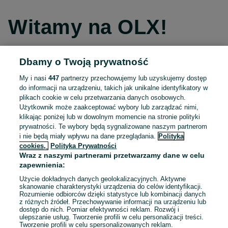
Witamy na OLX!
Dbamy o Twoją prywatność
Kontynuuj przez Facebooka
My i nasi
447
partnerzy przechowujemy lub uzyskujemy dostęp
do informacji na urządzeniu, takich jak unikalne identyfikatory w
Kontynuuj przez konto Apple
plikach cookie w celu przetwarzania danych osobowych.
Użytkownik może zaakceptować wybory lub zarządzać nimi,
klikając poniżej lub w dowolnym momencie na stronie polityki
prywatności. Te wybory będą sygnalizowane naszym partnerom
Kontynuuj przez konto Google
i nie będą miały wpływu na dane przeglądania.
Polityka
cookies,
Polityka Prywatności
Wraz z naszymi partnerami przetwarzamy dane w celu
LUB
zapewnienia:
Zaloguj się
Załóż konto
Użycie dokładnych danych geolokalizacyjnych. Aktywne
skanowanie charakterystyki urządzenia do celów identyfikacji.
Rozumienie odbiorców dzięki statystyce lub kombinacji danych
E-mail
z różnych źródeł. Przechowywanie informacji na urządzeniu lub
dostęp do nich. Pomiar efektywności reklam. Rozwój i
ulepszanie usług. Tworzenie profili w celu personalizacji treści.
Tworzenie profili w celu spersonalizowanych reklam.