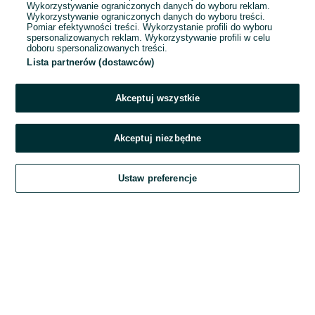
Wykorzystywanie ograniczonych danych do wyboru reklam.
Wykorzystywanie ograniczonych danych do wyboru treści.
Hasło
Pomiar efektywności treści. Wykorzystanie profili do wyboru
spersonalizowanych reklam. Wykorzystywanie profili w celu
doboru spersonalizowanych treści.
Lista partnerów (dostawców)
Nie pamiętasz hasła?
Akceptuj wszystkie
Zaloguj się
Akceptuj niezbędne
Kontynuując za pośrednictwem jednego z dostawców wskazanych powyżej,
Ustaw preferencje
akceptuję
Regulamin serwisu
OLX.pl w jego aktualnym brzmieniu.