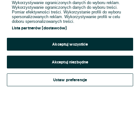
Wykorzystywanie ograniczonych danych do wyboru reklam.
Wykorzystywanie ograniczonych danych do wyboru treści.
Hasło
Pomiar efektywności treści. Wykorzystanie profili do wyboru
spersonalizowanych reklam. Wykorzystywanie profili w celu
doboru spersonalizowanych treści.
Lista partnerów (dostawców)
Nie pamiętasz hasła?
Akceptuj wszystkie
Zaloguj się
Akceptuj niezbędne
Kontynuując za pośrednictwem jednego z dostawców wskazanych powyżej,
Ustaw preferencje
Regulamin serwisu
akceptuję
OLX.pl w jego aktualnym brzmieniu.