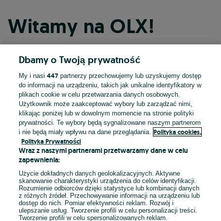
Witamy na OLX!
Dbamy o Twoją prywatność
Kontynuuj przez Facebooka
447
My i nasi
partnerzy przechowujemy lub uzyskujemy dostęp
do informacji na urządzeniu, takich jak unikalne identyfikatory w
Kontynuuj przez konto Apple
plikach cookie w celu przetwarzania danych osobowych.
Użytkownik może zaakceptować wybory lub zarządzać nimi,
klikając poniżej lub w dowolnym momencie na stronie polityki
prywatności. Te wybory będą sygnalizowane naszym partnerom
Kontynuuj przez konto Google
Polityka cookies,
i nie będą miały wpływu na dane przeglądania.
Polityka Prywatności
Wraz z naszymi partnerami przetwarzamy dane w celu
LUB
zapewnienia:
Zaloguj się
Załóż konto
Użycie dokładnych danych geolokalizacyjnych. Aktywne
skanowanie charakterystyki urządzenia do celów identyfikacji.
Rozumienie odbiorców dzięki statystyce lub kombinacji danych
E-mail
z różnych źródeł. Przechowywanie informacji na urządzeniu lub
dostęp do nich. Pomiar efektywności reklam. Rozwój i
ulepszanie usług. Tworzenie profili w celu personalizacji treści.
Tworzenie profili w celu spersonalizowanych reklam.