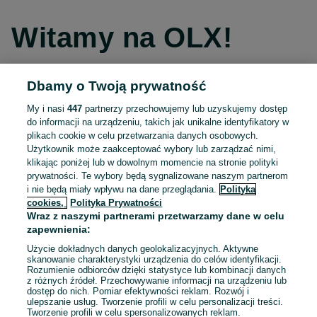
Witamy na OLX!
Dbamy o Twoją prywatność
Kontynuuj przez Facebooka
My i nasi
447
partnerzy przechowujemy lub uzyskujemy dostęp
do informacji na urządzeniu, takich jak unikalne identyfikatory w
Kontynuuj przez konto Apple
plikach cookie w celu przetwarzania danych osobowych.
Użytkownik może zaakceptować wybory lub zarządzać nimi,
klikając poniżej lub w dowolnym momencie na stronie polityki
prywatności. Te wybory będą sygnalizowane naszym partnerom
Kontynuuj przez konto Google
i nie będą miały wpływu na dane przeglądania.
Polityka
cookies,
Polityka Prywatności
Wraz z naszymi partnerami przetwarzamy dane w celu
LUB
zapewnienia:
Zaloguj się
Załóż konto
Użycie dokładnych danych geolokalizacyjnych. Aktywne
skanowanie charakterystyki urządzenia do celów identyfikacji.
Rozumienie odbiorców dzięki statystyce lub kombinacji danych
E-mail
z różnych źródeł. Przechowywanie informacji na urządzeniu lub
dostęp do nich. Pomiar efektywności reklam. Rozwój i
ulepszanie usług. Tworzenie profili w celu personalizacji treści.
Tworzenie profili w celu spersonalizowanych reklam.