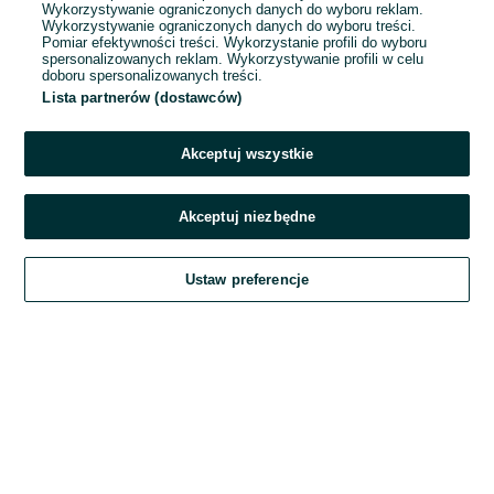
Wykorzystywanie ograniczonych danych do wyboru reklam.
Wykorzystywanie ograniczonych danych do wyboru treści.
Hasło
Pomiar efektywności treści. Wykorzystanie profili do wyboru
spersonalizowanych reklam. Wykorzystywanie profili w celu
doboru spersonalizowanych treści.
Lista partnerów (dostawców)
Nie pamiętasz hasła?
Akceptuj wszystkie
Zaloguj się
Akceptuj niezbędne
Kontynuując za pośrednictwem jednego z dostawców wskazanych powyżej,
Ustaw preferencje
akceptuję
Regulamin serwisu
OLX.pl w jego aktualnym brzmieniu.