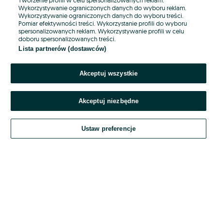
Wykorzystywanie ograniczonych danych do wyboru reklam.
Wykorzystywanie ograniczonych danych do wyboru treści.
Hasło
Pomiar efektywności treści. Wykorzystanie profili do wyboru
spersonalizowanych reklam. Wykorzystywanie profili w celu
doboru spersonalizowanych treści.
Lista partnerów (dostawców)
Nie pamiętasz hasła?
Akceptuj wszystkie
Zaloguj się
Akceptuj niezbędne
Kontynuując za pośrednictwem jednego z dostawców wskazanych powyżej,
akceptuję
OLX.pl w jego aktualnym brzmieniu.
Ustaw preferencje
Regulamin serwisu