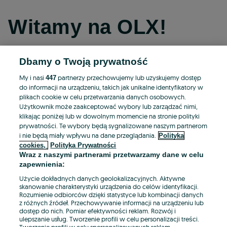
Witamy na OLX!
Dbamy o Twoją prywatność
Kontynuuj przez Facebooka
My i nasi
partnerzy przechowujemy lub uzyskujemy dostęp
447
do informacji na urządzeniu, takich jak unikalne identyfikatory w
Kontynuuj przez konto Apple
plikach cookie w celu przetwarzania danych osobowych.
Użytkownik może zaakceptować wybory lub zarządzać nimi,
klikając poniżej lub w dowolnym momencie na stronie polityki
prywatności. Te wybory będą sygnalizowane naszym partnerom
Kontynuuj przez konto Google
i nie będą miały wpływu na dane przeglądania.
Polityka
cookies,
Polityka Prywatności
Wraz z naszymi partnerami przetwarzamy dane w celu
LUB
zapewnienia:
Zaloguj się
Załóż konto
Użycie dokładnych danych geolokalizacyjnych. Aktywne
skanowanie charakterystyki urządzenia do celów identyfikacji.
Rozumienie odbiorców dzięki statystyce lub kombinacji danych
E-mail
z różnych źródeł. Przechowywanie informacji na urządzeniu lub
dostęp do nich. Pomiar efektywności reklam. Rozwój i
ulepszanie usług. Tworzenie profili w celu personalizacji treści.
Tworzenie profili w celu spersonalizowanych reklam.